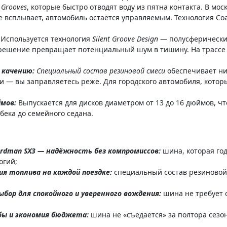
 Grooves
, которые быстро отводят воду из пятна контакта. В мос
е всплывает, автомобиль остаётся управляемым. Технология Co
:
Используется технология
Silent Groove Design
— полусферические
 решение превращает потенциальный шум в тишину. На трассе н
 качению:
Специальный состав резиновой смеси
обеспечивает ни
и — вы заправляетесь реже. Для городского автомобиля, кото
ймов:
Выпускается для дисков диаметром от 13 до 16 дюймов, ч
бека до семейного седана.
ordman SX3 — надёжность без компромиссов:
шина, которая год
огий;
я топлива на каждой поездке:
специальный состав резиновой
бор для спокойного и уверенного вождения:
шина не требует 
бы и экономия бюджета:
шина не «съедается» за полтора сезон