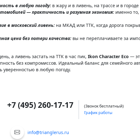
ность в любую погоду:
в жару и в ливень, на трассе и в город
втомобилей — практичность и разумная экономия:
именно то, 
ие в московский ливень:
на МКАД или ТТК, когда дорога покры
пная цена без потери качества:
вы не переплачиваете за импо
ень, а ливень застать на ТТК в час пик,
Ikon Character Eco
— эт
пность без компромиссов. Идеальный баланс для семейного авт
сь уверенностью в любую погоду.
+7 (495) 260-17-17
(Звонок бесплатный)
График работы
info@trianglerus.ru