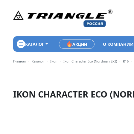
КАТАЛОГ
Акции
О КОМПАНИИ
Навигация по разделам 
Главная
Каталог
Ikon
Ikon Character Eco (Nordman SX3)
R16
IKON CHARACTER ECO (NORD