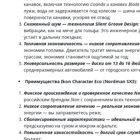
канавок, включая технологию
Coanda и канавки Blade
лужи, вода не задерживается под колесом — шина н
поверхности канавки, ускоряя её отвод;
Сниженный шум — технология Silent Groove Design
вибрации, как на мяче для гольфа. Это инженерное
устаёт в дальних поездках;
Топливная экономичность — низкое сопротивление
экономии топлива. Двигатель тратит меньше энерги
трассам, экономия становится ощутимой за год;
Универсальность размеров — диски от 13 до 16 дю
среднеразмерных автомобилей — от городского хэтч
Преимущества Ikon Character Eco (Nordman SX3):
Финское происхождение и проверенное качество N
российским брендом
Ikon
с сохранением всех технол
Низкое сопротивление качению — реальная экономи
энергии — вы заправляетесь реже;
Сбалансированные характеристики — идеальный вы
предсказуемо на сухом и мокром асфальте;
Повышенная износостойкость — долгий срок служ
бюджет;