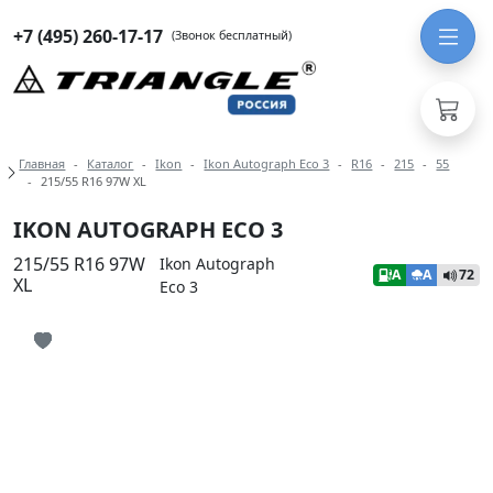
+7 (495) 260-17-17
(Звонок бесплатный)
Навигация по разделам модели Iko
Главная
Каталог
Ikon
Ikon Autograph Eco 3
R16
215
55
215/55 R16 97W XL
IKON AUTOGRAPH ECO 3
215/55 R16 97W
Ikon Autograph
A
A
72
XL
Eco 3
Иконка добавления в избранное
Иконка добавления в избранное
Иконка добавления в избранное
Иконка добавления в избранное