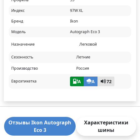
Индекс
97W XL
Бренд
Ikon
Модель
Autograph Eco 3
Назначение
Легковой
Сезонность
Летние
Производство
Россия
A
A
72
Евроэтикетка
Отзывы Ikon Autograph
Характеристики
Eco 3
шины