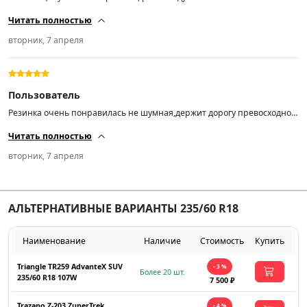
Читать полностью
вторник, 7 апреля
Пользователь
Резинка очень понравилась не шумная,держит дорогу превосходно и
в дождь тоже отлично! Резина конец 24-го года но я не зад…..от
Читать полностью
выискивать конец 25-го начало 26-го т.к. не собираюсь на ней ездить
всю жизнь)По балансировке на новых дисках попросил станок по 10-
вторник, 7 апреля
15 грамм шиномонтажник удивился🤩) да и за эти деньги вообще
супер! Лучше конечно купите на авито пятилетний хлам именитого
бренда))) всем добра! СПАСИБО ПРОДАВЦУ🤝
АЛЬТЕРНАТИВНЫЕ ВАРИАНТЫ 235/60 R18
Наименование
Наличие
Стоимость
Купить
Triangle TR259 AdvanteX SUV
- 3 %
Более 20 шт.
235/60 R18 107W
7 500 ₽
Trazano Z-203 ZuperTrek
- 4 %