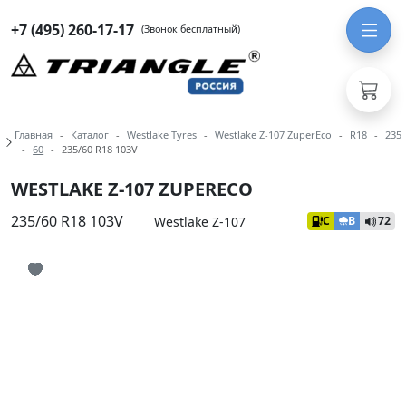
+7 (495) 260-17-17
(Звонок бесплатный)
Навигация по разделам модели West
Главная
Каталог
Westlake Tyres
Westlake Z-107 ZuperEco
R18
235
60
235/60 R18 103V
WESTLAKE Z-107 ZUPERECO
235/60 R18 103V
Westlake Z-107
C
B
72
Иконка добавления в избранное
Иконка добавления в избранное
Иконка добавления в избранное
Иконка добавления в избранное
Иконка добавления в избранное
Иконка добавления в избранное
Иконка добавления в избранное