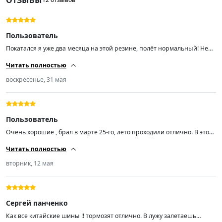
Пользователь
Покатался я уже два месяца на этой резине, полёт нормальный! Не
скажу, что она прям очень шумная. Машину на дороге держит
Читать полностью
отлично, мокрая трасса — также. Далее посмотрим, на сколько
хватит. Пока только +
воскресенье, 31 мая
Пользователь
Очень хорошие , брал в марте 25-го, лето проходили отлично. В этом
году повредил одно колесо боковым порезом, за сутки прислали
Читать полностью
новое. Спасибо!!!
вторник, 12 мая
Сергей панченко
Как все китайские шины !! тормозят отлично. В лужу залетаешь