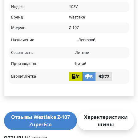
Индекс
103V
Бренд
Westlake
Модель
Z-107
Назначение
Легковой
Сезонность
Летние
Производство
Китай
C
B
72
Евроэтикетка
Отзывы Westlake Z-107
Характеристики
ZuperEco
шины
ОТЗЫВЫ
12 отзывов