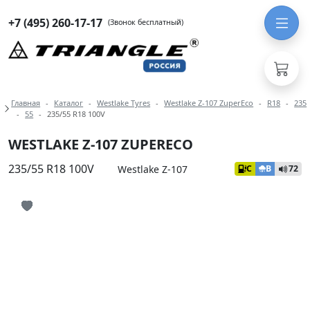
+7 (495) 260-17-17
(Звонок бесплатный)
Навигация по разделам модели West
Главная
Каталог
Westlake Tyres
Westlake Z-107 ZuperEco
R18
235
55
235/55 R18 100V
WESTLAKE Z-107 ZUPERECO
235/55 R18 100V
Westlake Z-107
C
B
72
Иконка добавления в избранное
Иконка добавления в избранное
Иконка добавления в избранное
Иконка добавления в избранное
Иконка добавления в избранное
Иконка добавления в избранное
Иконка добавления в избранное