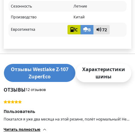
Сезонность
Летние
Производство
Китай
C
B
72
Евроэтикетка
Отзывы Westlake Z-107
Характеристики
ZuperEco
шины
ОТЗЫВЫ
12 отзывов
Пользователь
Покатался я уже два месяца на этой резине, полёт нормальный! Не
скажу, что она прям очень шумная. Машину на дороге держит
Читать полностью
отлично, мокрая трасса — также. Далее посмотрим, на сколько