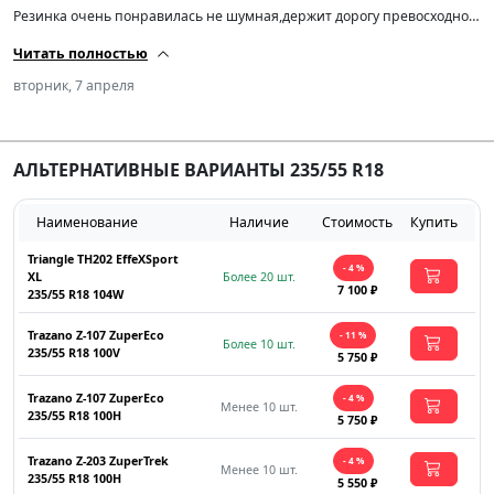
Резинка очень понравилась не шумная,держит дорогу превосходно и
в дождь тоже отлично! Резина конец 24-го года но я не зад…..от
Читать полностью
выискивать конец 25-го начало 26-го т.к. не собираюсь на ней ездить
всю жизнь)По балансировке на новых дисках попросил станок по 10-
вторник, 7 апреля
15 грамм шиномонтажник удивился🤩) да и за эти деньги вообще
супер! Лучше конечно купите на авито пятилетний хлам именитого
бренда))) всем добра! СПАСИБО ПРОДАВЦУ🤝
АЛЬТЕРНАТИВНЫЕ ВАРИАНТЫ 235/55 R18
Наименование
Наличие
Стоимость
Купить
Triangle TH202 EffeXSport
- 4 %
XL
Более 20 шт.
7 100 ₽
235/55 R18 104W
Trazano Z-107 ZuperEco
- 11 %
Более 10 шт.
235/55 R18 100V
5 750 ₽
Trazano Z-107 ZuperEco
- 4 %
Менее 10 шт.
235/55 R18 100H
5 750 ₽
Trazano Z-203 ZuperTrek
- 4 %
Менее 10 шт.
235/55 R18 100H
5 550 ₽