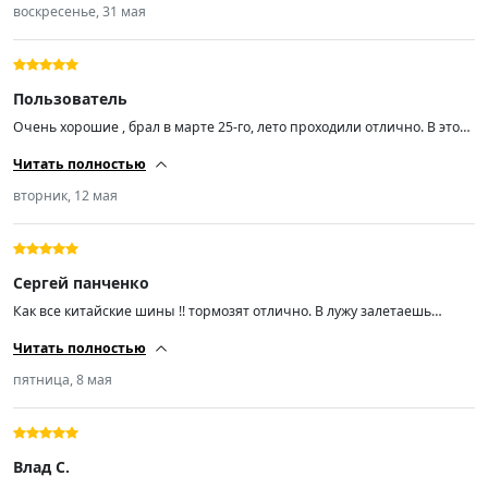
хватит. Пока только +
воскресенье, 31 мая
Пользователь
Очень хорошие , брал в марте 25-го, лето проходили отлично. В этом
году повредил одно колесо боковым порезом, за сутки прислали
Читать полностью
новое. Спасибо!!!
вторник, 12 мая
Сергей панченко
Как все китайские шины !! тормозят отлично. В лужу залетаешь
машина даже не куняет и чётко отводит воду по бокам больше
Читать полностью
полутора метров в высоту,при +10 чуть шумят потеплело и сразу
стали тише!!! отбалансировались отлично!!
пятница, 8 мая
Влад С.