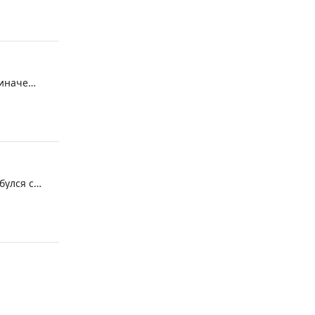
иском и
 иначе
ельное
булся с
резина