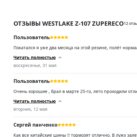
ОТЗЫВЫ WESTLAKE Z-107 ZUPERECO
12 отз
Пользователь
Покатался я уже два месяца на этой резине, полёт норм
отлично, мокрая трасса — также. Далее посмотрим, на ско
Читать полностью
воскресенье, 31 мая
Пользователь
Очень хорошие , брал в марте 25-го, лето проходили отл
прислали новое. Спасибо!!!
Читать полностью
вторник, 12 мая
Сергей панченко
Как все китайские шины !! тормозят отлично. В лужу за