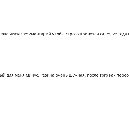
4/26 Вообще не понял посадку на диск. Огромный зазор между д
елю указал комментарий чтобы строго привезли от 25, 26 года
арий иначе привез бы 23-24 или что нашел бы) на что ему отд
ый для меня минус. Резина очень шумная, после того как перео
ина оказалась в разы тише чем эта 😔 Доставка очень быстрая, 
звиняюсь за 3 звезды.