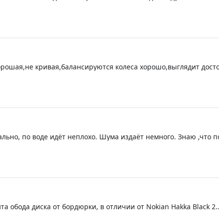
и сразу стали тише!!! отбалансировались отлично!!
орошая,не кривая,балансируются колеса хорошо,выглядит досто
льно, по воде идёт неплохо. Шума издаёт немного. Знаю ,что 
жду. Но она точно лучше, чем сайлун и тем более триангл.
ита обода диска от бордюрки, в отличии от Nokian Hakka Black 2
деля 24-го года. Но тут уже выбирайте. Цена самая низкая по р