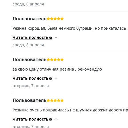
среда, 8 апреля
Пользователь
Резина хорошая, была немного буграми, но прикаталась
Читать полностью
среда, 8 апреля
Пользователь
за свою цену отличная резина , рекомендую
Читать полностью
вторник, 7 апреля
Пользователь
Резинка очень понравилась не шумная,держит дорогу пре
зад…..от выискивать конец 25-го начало 26-го т.к. не с
попросил станок по 10-15 грамм шиномонтажник удивился
Читать полностью
пятилетний хлам именитого бренда))) всем добра! СПА
вторник, 7 апреля