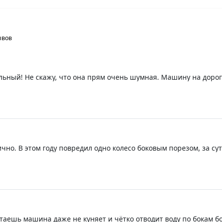
ывов
альный! Не скажу, что она прям очень шумная. Машину на доро
лько хватит. Пока только +
ично. В этом году повредил одно колесо боковым порезом, за су
летаешь машина даже не куняет и чётко отводит воду по бокам 