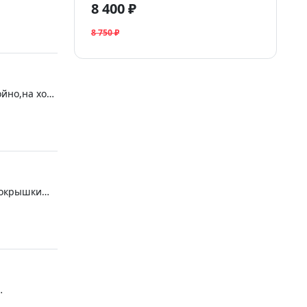
8 400 ₽
8 750 ₽
йно,на ходу
покрышки
ынку, я