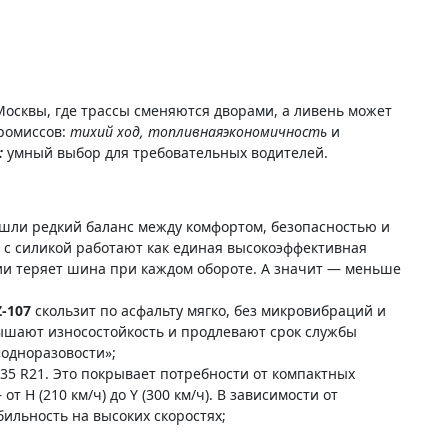
Москвы, где трассы сменяются дворами, а ливень может
промиссов:
тихий ход, топливная
экономичность
и
:
умный выбор для требовательных водителей.
шли редкий баланс между комфортом, безопасностью и
с силикой работают как единая высокоэффективная
ии теряет шина при каждом обороте. А значит — меньше
Z-107
скользит по асфальту мягко, без микровибраций и
ышают износостойкость и продлевают срок службы
одноразовости»;
/35 R21. Это покрывает потребности от компактных
 от H (210 км/ч) до Y (300 км/ч). В зависимости от
ильность на высоких скоростях;