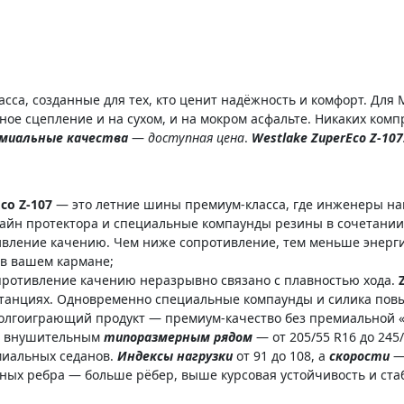
сса, созданные для тех, кто ценит надёжность и комфорт. Для 
ое сцепление и на сухом, и на мокром асфальте. Никаких ком
миальные качества
—
доступная цена
.
Westlake ZuperEco Z-107
co Z-107
— это летние шины премиум-класса, где инженеры на
н протектора и специальные компаунды резины в сочетании 
ивление качению. Чем ниже сопротивление, тем меньше энерг
 в вашем кармане;
ротивление качению неразрывно связано с плавностью хода.
истанциях. Одновременно специальные компаунды и силика пов
долгоиграющий продукт — премиум-качество без премиальной «
 внушительным
типоразмерным рядом
— от 205/55 R16 до 245
миальных седанов.
Индексы нагрузки
от 91 до 108, а
скорости
—
ных ребра — больше рёбер, выше курсовая устойчивость и стаб