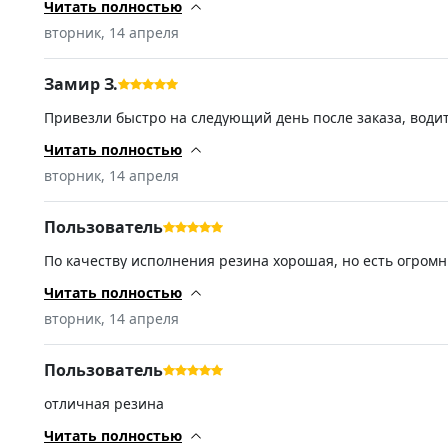
свой выбор сделал. (-)Дополнение после установки. 12/0
Читать полностью
резиной.
вторник, 14 апреля
Замир З.
Привезли быстро на следующий день после заказа, водит
откажусь и он говорит хорошо что прочитал ваш коммент
спасибо! (-)Не обнаружил, в ямы стараюсь не попадать)
Читать полностью
вторник, 14 апреля
Пользователь
По качеству исполнения резина хорошая, но есть огромн
зимы, думал, что будет очень тихо. По факту зимняя рез
пришла именно та которую покупал. Продавцу спасибо, и
Читать полностью
вторник, 14 апреля
Пользователь
отличная резина
Читать полностью