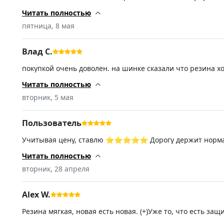
полутора метров в высоту,при +10 чуть шумят потеплело 
Читать полностью
пятница, 8 мая
Влад С.
покупкой очень доволен. на шинке сказали что резина х
не шумит,машина не плавает. спасибо продавцу
Читать полностью
вторник, 5 мая
Пользователь
Учитывая цену, ставлю ⭐️⭐️⭐️⭐️⭐️ Дорогу держит норма
такого сорта ходят два сезона, по этому много от неё не 
Читать полностью
вторник, 28 апреля
Alex W.
Резина мягкая, новая есть новая. (+)Уже то, что есть защ
заслуживает высокую оценку. Ещё не ставил, резина 41 не