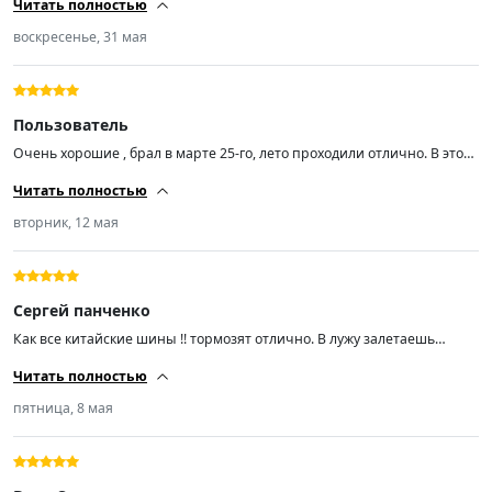
Читать полностью
отлично, мокрая трасса — также. Далее посмотрим, на сколько
хватит. Пока только +
воскресенье, 31 мая
Пользователь
Очень хорошие , брал в марте 25-го, лето проходили отлично. В этом
году повредил одно колесо боковым порезом, за сутки прислали
Читать полностью
новое. Спасибо!!!
вторник, 12 мая
Сергей панченко
Как все китайские шины !! тормозят отлично. В лужу залетаешь
машина даже не куняет и чётко отводит воду по бокам больше
Читать полностью
полутора метров в высоту,при +10 чуть шумят потеплело и сразу
стали тише!!! отбалансировались отлично!!
пятница, 8 мая