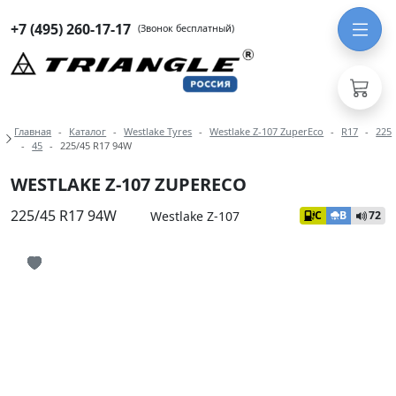
+7 (495) 260-17-17
(Звонок бесплатный)
Навигация по разделам модели West
Главная
Каталог
Westlake Tyres
Westlake Z-107 ZuperEco
R17
225
45
225/45 R17 94W
WESTLAKE Z-107 ZUPERECO
225/45 R17 94W
Westlake Z-107
C
B
72
Иконка добавления в избранное
Иконка добавления в избранное
Иконка добавления в избранное
Иконка добавления в избранное
Иконка добавления в избранное
Иконка добавления в избранное
Иконка добавления в избранное