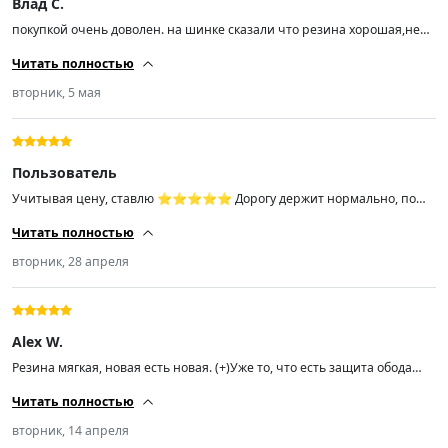
Влад С.
покупкой очень доволен. на шинке сказали что резина хорошая,не
кривая,балансируются колеса хорошо,выглядит достойно,на ходу не
Читать полностью
шумит,машина не плавает. спасибо продавцу
вторник, 5 мая
Пользователь
Учитывая цену, ставлю ⭐️⭐️⭐️⭐️⭐️ Дорогу держит нормально, по
воде идёт неплохо. Шума издаёт немного. Знаю ,что покрышки такого
Читать полностью
сорта ходят два сезона, по этому много от неё не жду. Но она точно
лучше, чем сайлун и тем более триангл.
вторник, 28 апреля
Alex W.
Резина мягкая, новая есть новая. (+)Уже то, что есть защита обода
диска от бордюрки, в отличии от Nokian Hakka Black 2 заслуживает
Читать полностью
высокую оценку. Ещё не ставил, резина 41 неделя 24-го года. Но тут
уже выбирайте. Цена самая низкая по рынку, я свой выбор сделал.
вторник, 14 апреля
(-)Дополнение после установки. 12/04/26 Вообще не понял посадку на