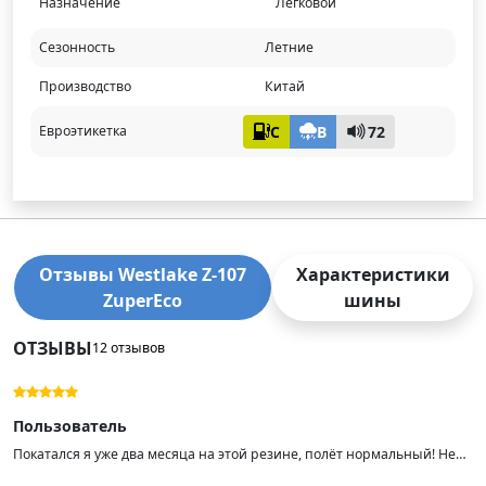
Назначение
Легковой
Сезонность
Летние
Производство
Китай
C
B
72
Евроэтикетка
Отзывы Westlake Z-107
Характеристики
ZuperEco
шины
ОТЗЫВЫ
12 отзывов
Пользователь
Покатался я уже два месяца на этой резине, полёт нормальный! Не
скажу, что она прям очень шумная. Машину на дороге держит