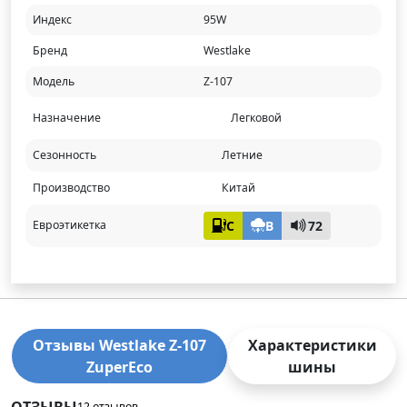
Индекс
95W
Бренд
Westlake
Модель
Z-107
Назначение
Легковой
Сезонность
Летние
Производство
Китай
C
B
72
Евроэтикетка
Отзывы Westlake Z-107
Характеристики
ZuperEco
шины
ОТЗЫВЫ
12 отзывов