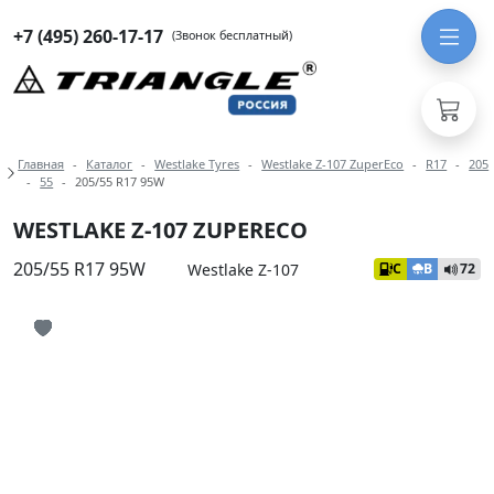
+7 (495) 260-17-17
(Звонок бесплатный)
Навигация по разделам модели West
Главная
Каталог
Westlake Tyres
Westlake Z-107 ZuperEco
R17
205
55
205/55 R17 95W
WESTLAKE Z-107 ZUPERECO
205/55 R17 95W
Westlake Z-107
C
B
72
Иконка добавления в избранное
Иконка добавления в избранное
Иконка добавления в избранное
Иконка добавления в избранное
Иконка добавления в избранное
Иконка добавления в избранное
Иконка добавления в избранное