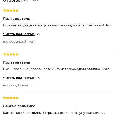
Пользователь
Покатался я уже два месяца на этой резине, полёт нормальный! Не
скажу, что она прям очень шумная. Машину на дороге держит
Читать полностью
отлично, мокрая трасса — также. Далее посмотрим, на сколько
хватит. Пока только +
воскресенье, 31 мая
Пользователь
Очень хорошие , брал в марте 25-го, лето проходили отлично. В этом
году повредил одно колесо боковым порезом, за сутки прислали
Читать полностью
новое. Спасибо!!!
вторник, 12 мая
Сергей панченко
Как все китайские шины !! тормозят отлично. В лужу залетаешь