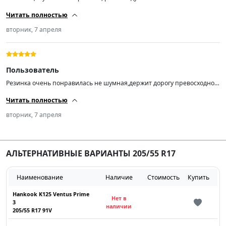
Читать полностью
вторник, 7 апреля
Пользователь
Резинка очень понравилась не шумная,держит дорогу превосходно и
в дождь тоже отлично! Резина конец 24-го года но я не зад…..от
Читать полностью
выискивать конец 25-го начало 26-го т.к. не собираюсь на ней ездить
всю жизнь)По балансировке на новых дисках попросил станок по 10-
вторник, 7 апреля
15 грамм шиномонтажник удивился🤩) да и за эти деньги вообще
супер! Лучше конечно купите на авито пятилетний хлам именитого
бренда))) всем добра! СПАСИБО ПРОДАВЦУ🤝
АЛЬТЕРНАТИВНЫЕ ВАРИАНТЫ 205/55 R17
Наименование
Наличие
Стоимость
Купить
Hankook K125 Ventus Prime
Нет в
3
наличии
205/55 R17 91V