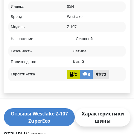
Индекс
85H
Бренд
Westlake
Модель
Z-107
Назначение
Легковой
Сезонность
Летние
Производство
Китай
C
B
72
Евроэтикетка
Отзывы Westlake Z-107
Характеристики
ZuperEco
шины
ОТЗЫВЫ
12 отзывов