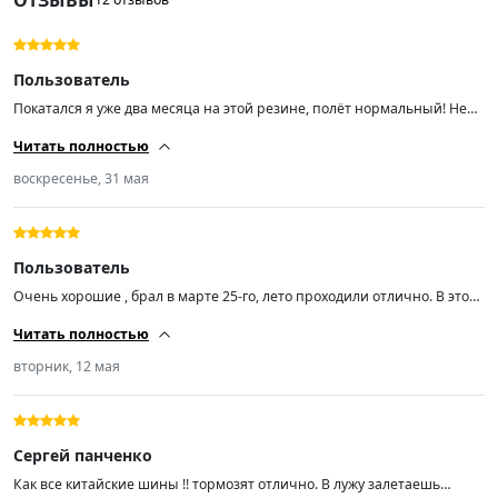
Пользователь
Покатался я уже два месяца на этой резине, полёт нормальный! Не
скажу, что она прям очень шумная. Машину на дороге держит
Читать полностью
отлично, мокрая трасса — также. Далее посмотрим, на сколько
хватит. Пока только +
воскресенье, 31 мая
Пользователь
Очень хорошие , брал в марте 25-го, лето проходили отлично. В этом
году повредил одно колесо боковым порезом, за сутки прислали
Читать полностью
новое. Спасибо!!!
вторник, 12 мая
Сергей панченко
Как все китайские шины !! тормозят отлично. В лужу залетаешь