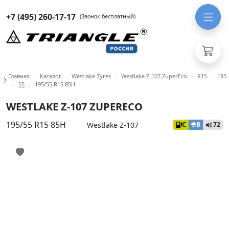
+7 (495) 260-17-17
(Звонок бесплатный)
Навигация по разделам модели West
Главная
Каталог
Westlake Tyres
Westlake Z-107 ZuperEco
R15
195
55
195/55 R15 85H
WESTLAKE Z-107 ZUPERECO
195/55 R15 85H
Westlake Z-107
C
B
72
Иконка добавления в избранное
Иконка добавления в избранное
Иконка добавления в избранное
Иконка добавления в избранное
Иконка добавления в избранное
Иконка добавления в избранное
Иконка добавления в избранное