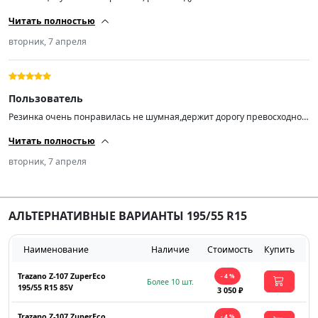
Читать полностью
вторник, 7 апреля
Пользователь
Резинка очень понравилась не шумная,держит дорогу превосходно и
в дождь тоже отлично! Резина конец 24-го года но я не зад…..от
Читать полностью
выискивать конец 25-го начало 26-го т.к. не собираюсь на ней ездить
всю жизнь)По балансировке на новых дисках попросил станок по 10-
вторник, 7 апреля
15 грамм шиномонтажник удивился🤩) да и за эти деньги вообще
супер! Лучше конечно купите на авито пятилетний хлам именитого
бренда))) всем добра! СПАСИБО ПРОДАВЦУ🤝
АЛЬТЕРНАТИВНЫЕ ВАРИАНТЫ 195/55 R15
Наименование
Наличие
Стоимость
Купить
Trazano Z-107 ZuperEco
- 4 %
Более 10 шт.
195/55 R15 85V
3 050 ₽
Trazano Z-107 ZuperEco
- 4 %