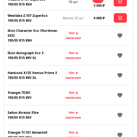
10 шт.
195/55 R15 85H
3 050 ₽
Westlake Z-107 ZuperEco
Менее 20 шт.
4 000 ₽
195/55 R15 85V
Ikon Character Eco (Nordman
Нет в
SX3)
наличии
195/55 R15 89H
Ikon Autograph Eco 3
Нет в
195/55 R15 89V XL
наличии
Hankook K125 Ventus Prime 3
Нет в
195/55 R15 89V XL
наличии
Triangle TE301
Нет в
195/55 R15 85V
наличии
Sailun Atrezzo Elite
Нет в
195/55 R15 85V
наличии
Triangle TC101 AdvanteX
Нет в