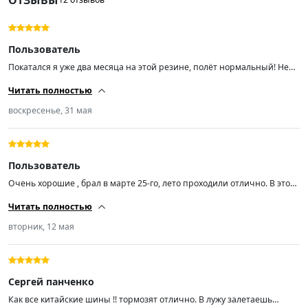
Пользователь
Покатался я уже два месяца на этой резине, полёт нормальный! Не
скажу, что она прям очень шумная. Машину на дороге держит
Читать полностью
отлично, мокрая трасса — также. Далее посмотрим, на сколько
хватит. Пока только +
воскресенье, 31 мая
Пользователь
Очень хорошие , брал в марте 25-го, лето проходили отлично. В этом
году повредил одно колесо боковым порезом, за сутки прислали
Читать полностью
новое. Спасибо!!!
вторник, 12 мая
Сергей панченко
Как все китайские шины !! тормозят отлично. В лужу залетаешь