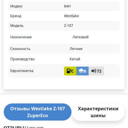
Индекс
84H
Бренд
Westlake
Модель
Z-107
Назначение
Легковой
Сезонность
Летние
Производство
Китай
C
B
72
Евроэтикетка
Отзывы Westlake Z-107
Характеристики
ZuperEco
шины
ОТЗЫВЫ
12 отзывов