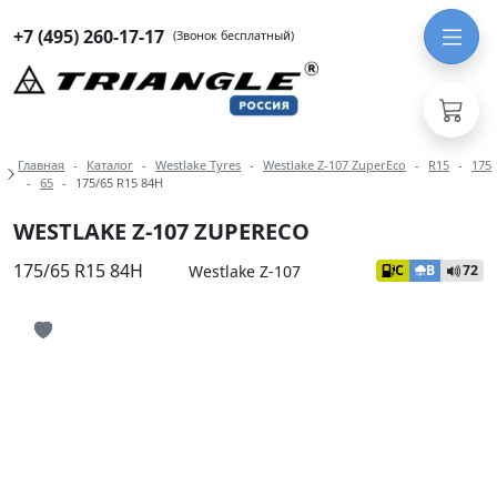
+7 (495) 260-17-17
(Звонок бесплатный)
Навигация по разделам модели West
Главная
Каталог
Westlake Tyres
Westlake Z-107 ZuperEco
R15
175
65
175/65 R15 84H
WESTLAKE Z-107 ZUPERECO
175/65 R15 84H
Westlake Z-107
C
B
72
Иконка добавления в избранное
Иконка добавления в избранное
Иконка добавления в избранное
Иконка добавления в избранное
Иконка добавления в избранное
Иконка добавления в избранное
Иконка добавления в избранное