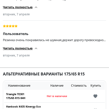
Читать полностью
вторник, 7 апреля
Пользователь
Резинка очень понравилась не шумная,держит дорогу превосходно и
в дождь тоже отлично! Резина конец 24-го года но я не зад…..от
Читать полностью
выискивать конец 25-го начало 26-го т.к. не собираюсь на ней ездить
всю жизнь)По балансировке на новых дисках попросил станок по 10-
вторник, 7 апреля
15 грамм шиномонтажник удивился🤩) да и за эти деньги вообще
супер! Лучше конечно купите на авито пятилетний хлам именитого
бренда))) всем добра! СПАСИБО ПРОДАВЦУ🤝
АЛЬТЕРНАТИВНЫЕ ВАРИАНТЫ 175/65 R15
Наименование
Наличие
Стоимость
Купить
Triangle TE301
Нет в наличии
175/65 R15 84H
Hankook K435 Kinergy Eco