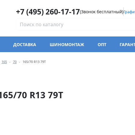
+7 (495) 260-17-17
(Звонок бесплатный)
Графи
ДОСТАВКА
ШИНОМОНТАЖ
ОПТ
ГАРАН
модели Westlake Z-107 Zup
165
70
165/70 R13 79T
65/70 R13 79T