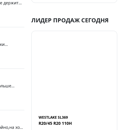
ге держит
ЛИДЕР ПРОДАЖ СЕГОДНЯ
тки
больше
WESTLAKE SL369
R20/45 R20 110H
йно,на ходу