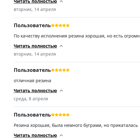
спасибо! (-)Не обнаружил, в ямы стараюсь не попадать)
Читать полностью
вторник, 14 апреля
Пользователь
По качеству исполнения резина хорошая, но есть огромн
зимы, думал, что будет очень тихо. По факту зимняя рез
пришла именно та которую покупал. Продавцу спасибо, и
Читать полностью
вторник, 14 апреля
Пользователь
отличная резина
Читать полностью
среда, 8 апреля
Пользователь
Резина хорошая, была немного буграми, но прикаталась
Читать полностью