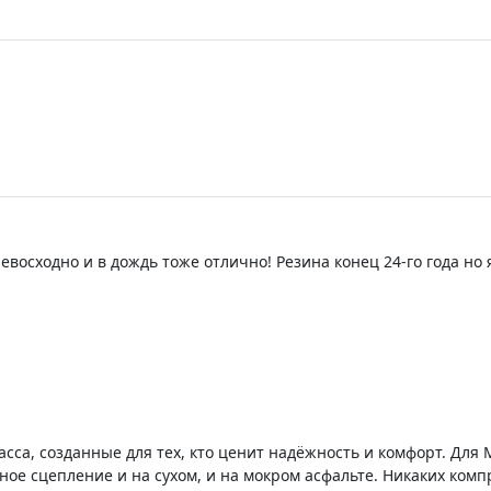
восходно и в дождь тоже отлично! Резина конец 24-го года но 
обираюсь на ней ездить всю жизнь)По балансировке на новых дис
🤩) да и за эти деньги вообще супер! Лучше конечно купите н
СИБО ПРОДАВЦУ🤝
сса, созданные для тех, кто ценит надёжность и комфорт. Для 
ое сцепление и на сухом, и на мокром асфальте. Никаких ком