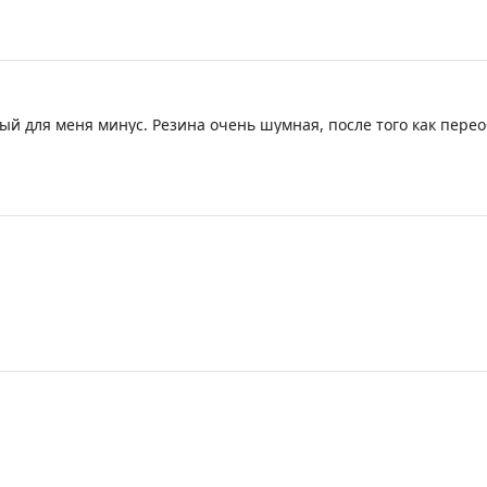
ый для меня минус. Резина очень шумная, после того как перео
ина оказалась в разы тише чем эта 😔 Доставка очень быстрая, 
звиняюсь за 3 звезды.