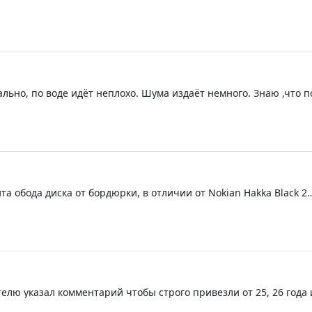
льно, по воде идёт неплохо. Шума издаёт немного. Знаю ,что 
жду. Но она точно лучше, чем сайлун и тем более триангл.
ита обода диска от бордюрки, в отличии от Nokian Hakka Black 2
деля 24-го года. Но тут уже выбирайте. Цена самая низкая по р
4/26 Вообще не понял посадку на диск. Огромный зазор между д
елю указал комментарий чтобы строго привезли от 25, 26 года
арий иначе привез бы 23-24 или что нашел бы) на что ему отд