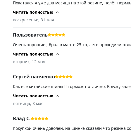
Покатался я уже два месяца на этой резине, полёт норм
отлично, мокрая трасса — также. Далее посмотрим, на ско
Читать полностью
воскресенье, 31 мая
Пользователь
Очень хорошие , брал в марте 25-го, лето проходили отл
прислали новое. Спасибо!!!
Читать полностью
вторник, 12 мая
Сергей панченко
Как все китайские шины !! тормозят отлично. В лужу за
полутора метров в высоту,при +10 чуть шумят потеплело 
Читать полностью
пятница, 8 мая
Влад С.
покупкой очень доволен. на шинке сказали что резина х