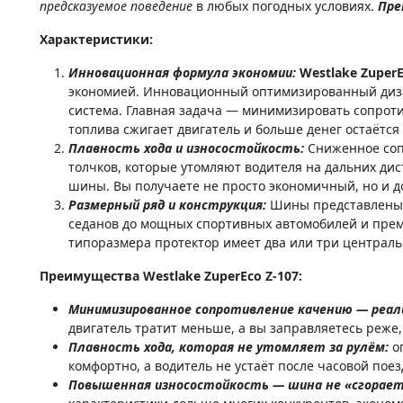
предсказуемое поведение
в любых погодных условиях.
Пре
Характеристики:
Инновационная формула экономии:
Westlake ZuperE
экономией. Инновационный оптимизированный дизай
система. Главная задача — минимизировать сопрот
топлива сжигает двигатель и больше денег остаётся
Плавность хода и износостойкость:
Сниженное соп
толчков, которые утомляют водителя на дальних д
шины. Вы получаете не просто экономичный, но и 
Размерный ряд и конструкция:
Шины представлены
седанов до мощных спортивных автомобилей и пре
типоразмера протектор имеет два или три централь
Преимущества Westlake ZuperEco Z-107:
Минимизированное сопротивление качению — реал
двигатель тратит меньше, а вы заправляетесь реже,
Плавность хода, которая не утомляет за рулём:
оп
комфортно, а водитель не устаёт после часовой поез
Повышенная износостойкость — шина не «сгорает»