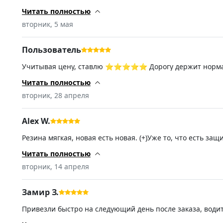
не шумит,машина не плавает. спасибо продавцу
Читать полностью
вторник, 5 мая
Пользователь
Учитывая цену, ставлю ⭐️⭐️⭐️⭐️⭐️ Дорогу держит норма
такого сорта ходят два сезона, по этому много от неё не 
Читать полностью
вторник, 28 апреля
Alex W.
Резина мягкая, новая есть новая. (+)Уже то, что есть защ
заслуживает высокую оценку. Ещё не ставил, резина 41 не
свой выбор сделал. (-)Дополнение после установки. 12/0
Читать полностью
резиной.
вторник, 14 апреля
Замир З.
Привезли быстро на следующий день после заказа, водит
откажусь и он говорит хорошо что прочитал ваш коммент