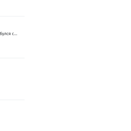
булся с
резина