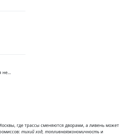
я не
ках
а авито
Москвы, где трассы сменяются дворами, а ливень может
промиссов:
тихий ход, топливная
экономичность
и