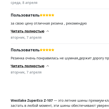
среда, 8 апреля
Пользователь
за свою цену отличная резина , рекомендую
Читать полностью
вторник, 7 апреля
Пользователь
Резинка очень понравилась не шумная,держит дорогу пре
зад…..от выискивать конец 25-го начало 26-го т.к. не с
попросил станок по 10-15 грамм шиномонтажник удивился
Читать полностью
пятилетний хлам именитого бренда))) всем добра! СПА
вторник, 7 апреля
Westlake ZuperEco Z-107
— это летние шины премиум-кла
застать в любой момент, эти шины обеспечивают уверенн