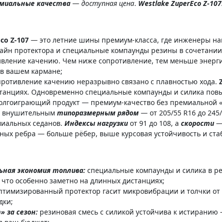
миальные качества
—
доступная цена
.
Westlake ZuperEco Z-107
co Z-107
— это летние шины премиум-класса, где инженеры на
н протектора и специальные компаунды резины в сочетании 
ивление качению. Чем ниже сопротивление, тем меньше энерг
 в вашем кармане;
ротивление качению неразрывно связано с плавностью хода.
истанциях. Одновременно специальные компаунды и силика пов
долгоиграющий продукт — премиум-качество без премиальной «
 внушительным
типоразмерным рядом
— от 205/55 R16 до 245
миальных седанов.
Индексы нагрузки
от 91 до 108, а
скорости
—
ных ребра — больше рёбер, выше курсовая устойчивость и стаб
ьная экономия топлива:
специальные компаунды и силика в р
 что особенно заметно на длинных дистанциях;
тимизированный протектор гасит микровибрации и толчки от д
дки;
 за сезон:
резиновая смесь с силикой устойчива к истиранию