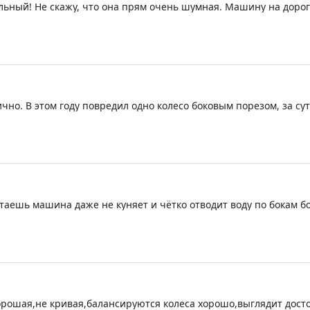
альный! Не скажу, что она прям очень шумная. Машину на доро
лько хватит. Пока только +
ично. В этом году повредил одно колесо боковым порезом, за су
летаешь машина даже не куняет и чётко отводит воду по бокам 
и сразу стали тише!!! отбалансировались отлично!!
орошая,не кривая,балансируются колеса хорошо,выглядит досто