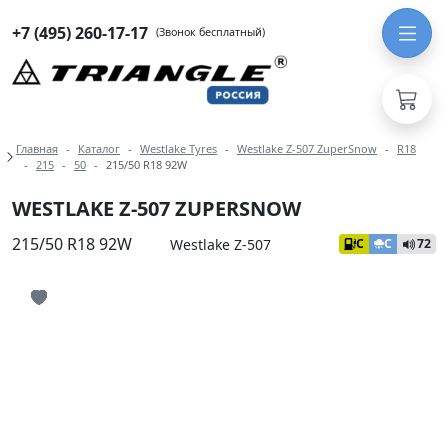
+7 (495) 260-17-17
(Звонок бесплатный)
Навигация по разделам модели Wes
Главная
Каталог
Westlake Tyres
Westlake Z-507 ZuperSnow
R18
215
50
215/50 R18 92W
WESTLAKE Z-507 ZUPERSNOW
215/50 R18 92W
Westlake Z-507
C
C
72
Иконка добавления в избранное
Иконка добавления в избранное
Иконка добавления в избранное
Иконка добавления в избранное
Иконка добавления в избранное
Иконка добавления в избранное