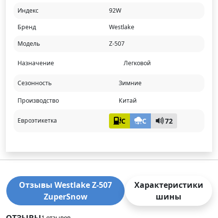
Индекс
92W
Бренд
Westlake
Модель
Z-507
Назначение
Легковой
Сезонность
Зимние
Производство
Китай
C
C
72
Евроэтикетка
Отзывы Westlake Z-507
Характеристики
ZuperSnow
шины
ОТЗЫВЫ
1 отзывов