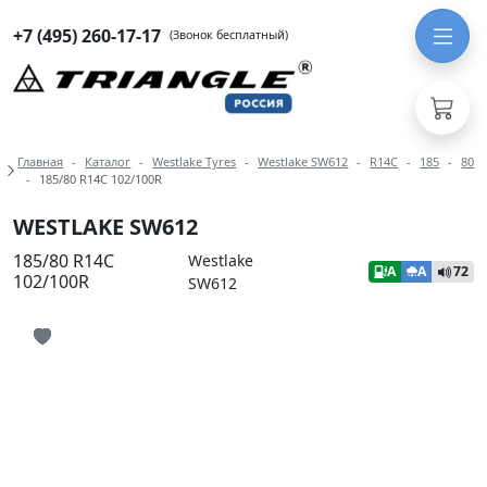
+7 (495) 260-17-17
(Звонок бесплатный)
Навигация по разделам модели We
Главная
Каталог
Westlake Tyres
Westlake SW612
R14C
185
80
185/80 R14C 102/100R
WESTLAKE SW612
185/80 R14C
Westlake
A
A
72
102/100R
SW612
Иконка добавления в избранное
Иконка добавления в избранное
Иконка добавления в избранное
Иконка добавления в избранное
Иконка добавления в избранное
Иконка добавления в избранное