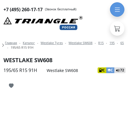
+7 (495) 260-17-17
(Звонок бесплатный)
Навигация по разделам модели We
Главная
Каталог
Westlake Tyres
Westlake SW608
R15
195
65
195/65 R15 91H
WESTLAKE SW608
195/65 R15 91H
Westlake SW608
C
C
72
Иконка добавления в избранное
Иконка добавления в избранное
Иконка добавления в избранное
Иконка добавления в избранное
Иконка добавления в избранное
Иконка добавления в избранное