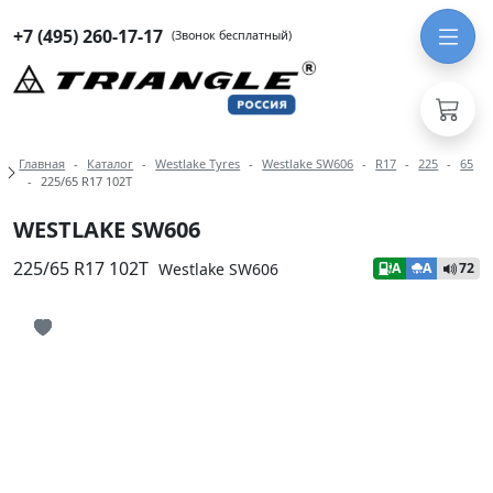
+7 (495) 260-17-17
(Звонок бесплатный)
Навигация по разделам модели We
Главная
Каталог
Westlake Tyres
Westlake SW606
R17
225
65
225/65 R17 102T
WESTLAKE SW606
225/65 R17 102T
Westlake SW606
A
A
72
Иконка добавления в избранное
Иконка добавления в избранное
Иконка добавления в избранное
Иконка добавления в избранное
Иконка добавления в избранное
Иконка добавления в избранное