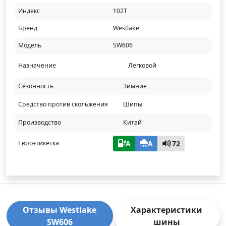
Индекс
102T
Бренд
Westlake
Модель
SW606
Назначение
Легковой
Сезонность
Зимние
Средство против скольжения
Шипы
Производство
Китай
A
A
72
Евроэтикетка
Отзывы Westlake
Характеристики
SW606
шины