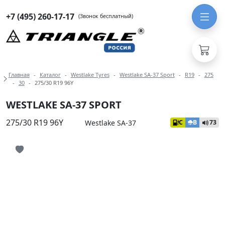
+7 (495) 260-17-17
(Звонок бесплатный)
Навигация по разделам модели West
Главная
Каталог
Westlake Tyres
Westlake SA-37 Sport
R19
275
30
275/30 R19 96Y
WESTLAKE SA-37 SPORT
275/30 R19 96Y
Westlake SA-37
C
B
73
Иконка добавления в избранное
Иконка добавления в избранное
Иконка добавления в избранное
Иконка добавления в избранное
Иконка добавления в избранное