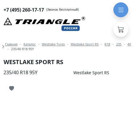
+7 (495) 260-17-17
(Звонок бесплатный)
Навигация по разделам модели West
Главная
Каталог
Westlake Tyres
Westlake Sport RS
R18
235
40
235/40 R18 95Y
WESTLAKE SPORT RS
235/40 R18 95Y
Westlake Sport RS
Иконка добавления в избранное
Иконка добавления в избранное
Иконка добавления в избранное
Иконка добавления в избранное
Иконка добавления в избранное
Иконка добавления в избранное
Иконка добавления в избранное