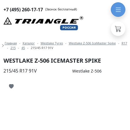
+7 (495) 260-17-17
(Звонок бесплатный)
Навигация по разделам модели West
Главная
Каталог
Westlake Tyres
Westlake Z-506 IceMaster Spike
R17
215
45
215/45 R17 91V
WESTLAKE Z-506 ICEMASTER SPIKE
215/45 R17 91V
Westlake Z-506
Иконка добавления в избранное
Иконка добавления в избранное
Иконка добавления в избранное
Иконка добавления в избранное
Иконка добавления в избранное
Иконка добавления в избранное
Иконка добавления в избранное