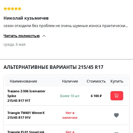
Николай кузьмичев
сезон отходили без проблем не очень шумные износа практически
нет шипы на месте правда ну очень дешевые прям как
Читать полностью
алюминиевые
среда, 6 мая
АЛЬТЕРНАТИВНЫЕ ВАРИАНТЫ 215/45 R17
Наименование
Наличие
Стоимость
Купить
Trazano Z-506 Icemaster
Spike
Более 10 шт.
6 100 ₽
215/45 R17 91T
Triangle TW401 WinterX
Нет в
215/45 R17 91V
наличии
Triangle PL01 SnowLink
Нет в