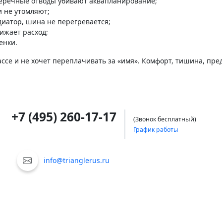
перечные отводы убивают аквапланирование;
и не утомляют;
диатор, шина не перегревается;
ижает расход;
енки.
трассе и не хочет переплачивать за «имя». Комфорт, тишина, пре
+7 (495) 260-17-17
(Звонок бесплатный)
График работы
info@trianglerus.ru