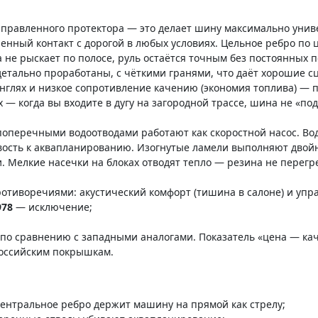
аправленного протектора — это делает шину максимально унив
ренный контакт с дорогой в любых условиях. Цельное ребро по
 не рыскает по полосе, руль остаётся точным без постоянных 
етально проработаны, с чёткими гранями, что даёт хорошие с
унглях и низкое сопротивление качению (экономия топлива) — 
 — когда вы входите в дугу на загородной трассе, шина не «по
оперечными водоотводами работают как скоростной насос. Вод
ивость к аквапланированию. Изогнутые ламели выполняют дво
 Мелкие насечки на блоках отводят тепло — резина не перегр
тиворечиями: акустический комфорт (тишина в салоне) и управ
978
— исключение;
 по сравнению с западными аналогами. Показатель «цена — кач
российским покрышкам.
ентральное ребро держит машину на прямой как стрелу;