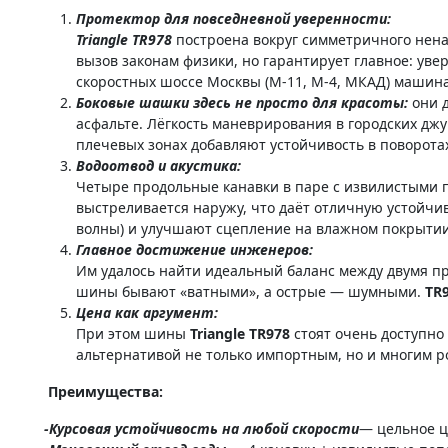
Протектор для повседневной уверенности:
Triangle TR978
построена вокруг симметричного нен
вызов законам физики, но гарантирует главное: уве
скоростных шоссе Москвы (М-11, М-4, МКАД) машина
Боковые шашки здесь не просто для красоты:
они д
асфальте. Лёгкость маневрирования в городских дж
плечевых зонах добавляют устойчивость в поворотах
Водоотвод и акустика:
Четыре продольные канавки в паре с извилистыми п
выстреливается наружу, что даёт отличную устойч
волны) и улучшают сцепление на влажном покрытии.
Главное достижение инженеров:
Им удалось найти идеальный баланс между двумя про
шины бывают «ватными», а острые — шумными.
TR
Цена как аргумент:
При этом шины
Triangle TR978
стоят очень доступно
альтернативой не только импортным, но и многим 
Преимущества:
-Курсовая устойчивость на любой скорости
— цельное ц