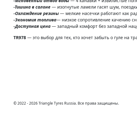
-Мгновенный отвод воды
— 4 канавки + извилистые по
-Тишина в салоне
— изогнутые ламели гасят шум, поездк
-Охлаждение резины
— мелкие насечки работают как ра
-Экономия топлива
— низкое сопротивление качению сн
-Доступная цена
— западный комфорт без западной нац
TR978
— это выбор для тех, кто хочет забыть о гуле на 
© 2022 - 2026 Triangle Tyres Russia. Все права защищены.