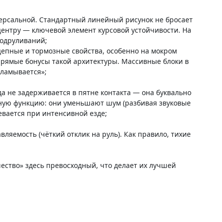
ерсальной. Стандартный линейный рисунок не бросает
 центру — ключевой элемент курсовой устойчивости. На
подруливаний;
цепные и тормозные свойства, особенно на мокром
прямые бонусы такой архитектуры. Массивные блоки в
дламывается»;
а не задерживается в пятне контакта — она буквально
йную функцию: они уменьшают шум (разбивая звуковые
евается при интенсивной езде;
ляемость (чёткий отклик на руль). Как правило, тихие
ество» здесь превосходный, что делает их лучшей