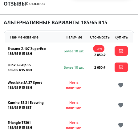
ОТЗЫВЫ
0 отзывов
АЛЬТЕРНАТИВНЫЕ ВАРИАНТЫ 185/65 R15
Наименование
Наличие
Стоимость
Купить
Trazano Z-107 ZuperEco
- 3 %
Более 10 шт.
185/65 R15 88H
2 850 ₽
iLink L-Grip 55
Более 10 шт.
2 650 ₽
185/65 R15 88H
Westlake SA-37 Sport
Нет в
185/65 R15 88H
наличии
Kumho ES-31 Ecowing
Нет в
185/65 R15 88T
наличии
Triangle TE301
Нет в
185/65 R15 88H
наличии