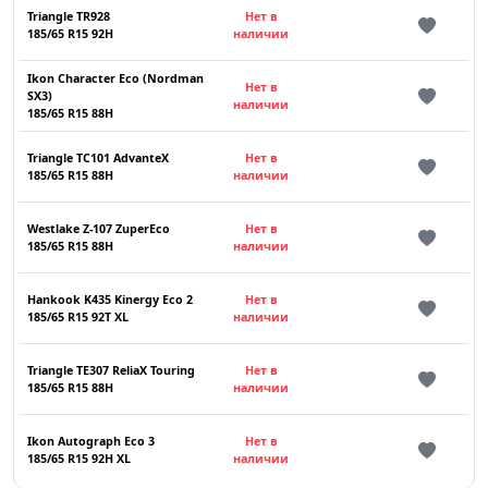
Triangle TR928
Нет в
185/65 R15 92H
наличии
Ikon Character Eco (Nordman
Нет в
SX3)
наличии
185/65 R15 88H
Triangle TC101 AdvanteX
Нет в
185/65 R15 88H
наличии
Westlake Z-107 ZuperEco
Нет в
185/65 R15 88H
наличии
Hankook K435 Kinergy Eco 2
Нет в
185/65 R15 92T XL
наличии
Triangle TE307 ReliaX Touring
Нет в
185/65 R15 88H
наличии
Ikon Autograph Eco 3
Нет в
185/65 R15 92H XL
наличии