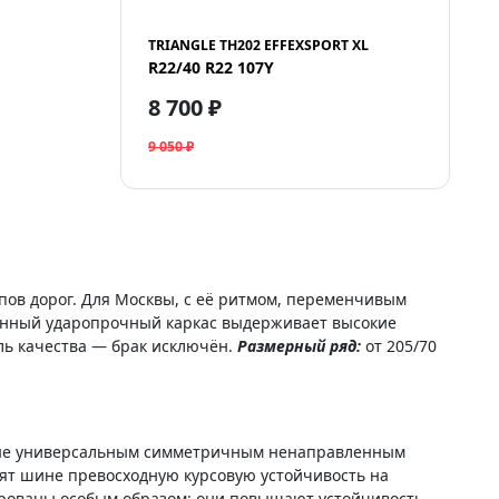
TRIANGLE TH202 EFFEXSPORT XL
R22/40 R22 107Y
8 700 ₽
9 050 ₽
пов дорог. Для Москвы, с её ритмом, переменчивым
енный ударопрочный каркас выдерживает высокие
ль качества — брак исключён.
Размерный ряд:
от 205/70
ные универсальным симметричным ненаправленным
рят шине превосходную курсовую устойчивость на
тированы особым образом: они повышают устойчивость