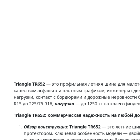
Triangle TR652
— это профильная летняя шина для малот
качеством асфальта и плотным трафиком, инженеры сде
нагрузки, контакт с бордюрами и дорожные неровности 
R15 до 225/75 R16,
нагрузка
— до 1250 кг на колесо (индек
Triangle TR652: коммерческая надежность на любой до
Обзор конструкции:
Triangle TR652
— это летние ши
протектором. Ключевая особенность модели — двойн
высоких скоростях, а острые кромки этих блоков з