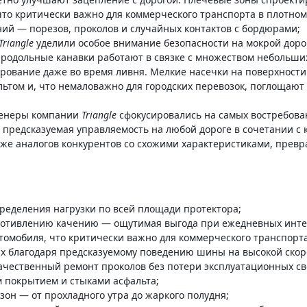
то критически важно для коммерческого транспорта в плотном 
ий — порезов, проколов и случайных контактов с бордюрами;
Triangle
уделили особое внимание безопасности на мокрой доро
 продольные канавки работают в связке с множеством небольши
рование даже во время ливня. Мелкие насечки на поверхности
том и, что немаловажно для городских перевозок, поглощают
женеры компании
Triangle
сфокусировались на самых востребова
 предсказуемая управляемость на любой дороге в сочетании с
иже аналогов конкурентов со схожими характеристиками, превр
пределения нагрузки по всей площади протектора;
ротивлению качению — ощутимая выгода при ежедневных инте
томобиля, что критически важно для коммерческого транспорта
ях благодаря предсказуемому поведению шины на высокой скор
ачественный ремонт проколов без потери эксплуатационных св
м покрытием и стыками асфальта;
зон — от прохладного утра до жаркого полудня;