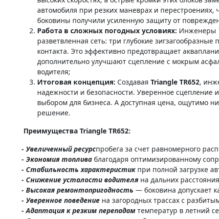
автомобиля при резких маневрах и перестроениях, ч
боковины получили усиленную защиту от поврежден
Работа в сложных погодных условиях:
Инженеры
разветвленная сеть: три глубокие зигзагообразные
контакта. Это эффективно предотвращает акваплани
дополнительно улучшают сцепление с мокрым асфаль
водителя;
Итоговая концепция:
Создавая
Triangle TR652
, ин
надежности и безопасности. Уверенное сцепление и
выбором для бизнеса. А доступная цена, ощутимо н
решение.
Преимущества Triangle TR652:
- Увеличенный ресурс
пробега за счет равномерного рас
- Экономия топлива
благодаря оптимизированному соп
- Стабильность характеристик
при полной загрузке ав
- Снижение усталости водителя
на дальних расстояни
- Высокая ремонтопригодность
— боковина допускает к
- Уверенное поведение
на загородных трассах с разбиты
- Адаптация к резким перепадам
температур в летний се