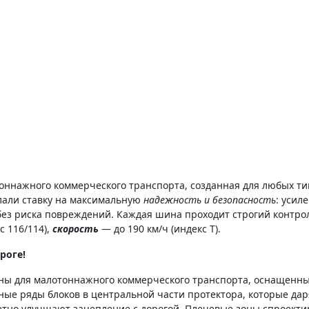
оннажного коммерческого транспорта, созданная для любых ти
лали ставку на максимальную
надежность и безопасность
: усил
без риска повреждений. Каждая шина проходит строгий контро
с 116/114),
скорость
— до 190 км/ч (индекс T).
роге!
ны для малотоннажного коммерческого транспорта, оснащен
ые ряды блоков в центральной части протектора, которые да
аметно улучшают зацепление с дорогой. Плечевые зоны спроек