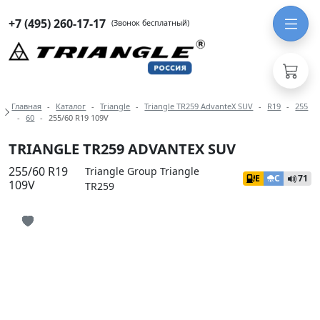
+7 (495) 260-17-17
(Звонок бесплатный)
Навигация по разделам модели Tri
Главная
Каталог
Triangle
Triangle TR259 AdvanteX SUV
R19
255
60
255/60 R19 109V
TRIANGLE TR259 ADVANTEX SUV
255/60 R19
Triangle Group Triangle
E
C
71
109V
TR259
Иконка добавления в избранное
Иконка добавления в избранное
Иконка добавления в избранное
Иконка добавления в избранное
Иконка добавления в избранное
Иконка добавления в избранное