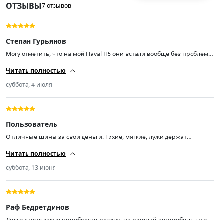
ОТЗЫВЫ
7 отзывов
Степан Гурьянов
Могу отметить, что на мой Haval H5 они встали вообще без проблем.
Заметил, что подвеска теперь отрабатывает мягче, чем на родных,
Читать полностью
но пока вообще никаких косяков не вылезло.
суббота, 4 июля
Пользователь
Отличные шины за свои деньги. Тихие, мягкие, лужи держат
отлично. На 19 дисках ямы глотают достойно. Расход не вырос.
Читать полностью
Резина свежая — 2025 год. Рекомендую.
суббота, 13 июня
Раф Бедретдинов
Долго думал какую приобрести резину, на рамный автомобиль, чтоб