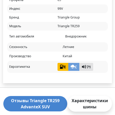
Индекс
99V
Бренд
Triangle Group
Модель
Triangle TR259
Тип автомобиля
Внедорожник
Сезонность
Летние
Производство
Китай
E
C
71
Евроэтикетка
Отзывы Triangle TR259
Характеристики
AdvanteX SUV
шины