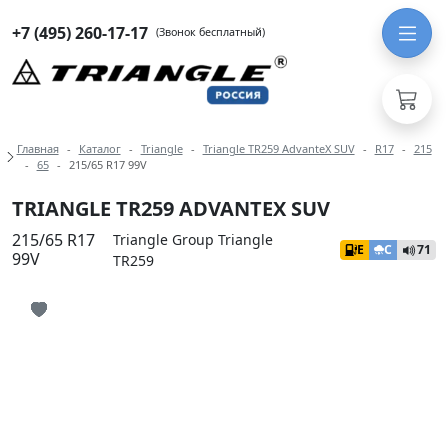
+7 (495) 260-17-17
(Звонок бесплатный)
Навигация по разделам модели Tri
Главная
Каталог
Triangle
Triangle TR259 AdvanteX SUV
R17
215
65
215/65 R17 99V
TRIANGLE TR259 ADVANTEX SUV
215/65 R17
Triangle Group Triangle
E
C
71
99V
TR259
Иконка добавления в избранное
Иконка добавления в избранное
Иконка добавления в избранное
Иконка добавления в избранное
Иконка добавления в избранное
Иконка добавления в избранное