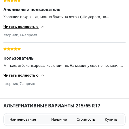
Анонимный пользователь
Хорошие покрышки, можно брать на лето. (+)Не дорого, но
качественно. (-)По практике предыдущих покрышек, того ж бренда,
Читать полностью
довольно быстро изнашиваются.
вторник, 14 апреля
Пользователь
Мягкие, отбалансировались отлично. На машину еще не поставил.
Сколько походят, покажет время.
Читать полностью
вторник, 7 апреля
АЛЬТЕРНАТИВНЫЕ ВАРИАНТЫ 215/65 R17
Наименование
Наличие
Стоимость
Купить