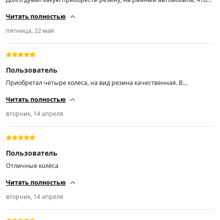
держал хорошо дорогу и в дождливую погоду и колейности. Отзывы
Читать полностью
хорошие попробовал, был очень впечатлён,рекомендую отличный
товар все ожидания оправдались. новая резина это всегда хорошо
пятница, 22 мая
Пользователь
Приобретал четыре колеса, на вид резина качественная. В
эксплуатации проверю дополню комментарии.
Читать полностью
вторник, 14 апреля
Пользователь
Отличные колёса
Читать полностью
вторник, 14 апреля