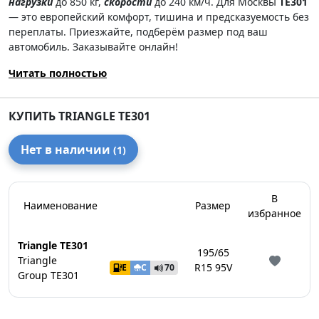
нагрузки
до 850 кг,
скорости
до 240 км/ч. Для Москвы
TE301
— это европейский комфорт, тишина и предсказуемость без
переплаты. Приезжайте, подберём размер под ваш
автомобиль. Заказывайте онлайн!
Читать полностью
КУПИТЬ TRIANGLE TE301
Нет в наличии
(1)
В
Наименование
Размер
избранное
Triangle TE301
195/65
Triangle
R15 95V
E
C
70
Group TE301