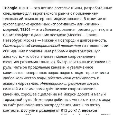
Triangle TE301
— это летние
легковые
шины, разработанные
специально для европейского рынка с применением
технологий компьютерного моделирования. В отличие от
узкоспециализированных «спортивных» или «зимних»
моделей,
TE301
— это сбалансированная резина для тех, кто
ценит комфорт в дальних поездках (Москва — Санкт-
Петербург, Москва — Нижний Новгород) и долговечность.
Симметричный ненаправленный протектор
со сплошными
обширными продольными рёбрами дарит умеренную
жёсткость, что обеспечивает малое сопротивление
качению (экономия топлива), быстрые и точные отклики на
руль. Четыре продольные канавки и увеличенное
количество поперечных водоотводов отводят практически
любое количество воды, обеспечивая устойчивость к
аквапланированию.
Инновационная резиновая смесь
с
силикой и полимерами даёт низкое сопротивление
качению, хорошее сцепление на мокрой дороге и малый
тормозной путь. Инженеры добились мягкого и тихого хода
за счёт равномерного распределения массы по пятну
контакта. Доступны
размеры
от R13 до R17,
индексы