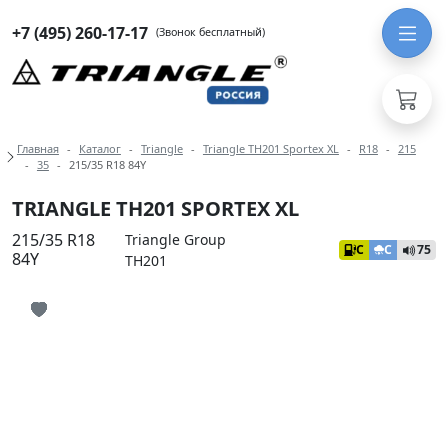
+7 (495) 260-17-17
(Звонок бесплатный)
Навигация по разделам модели Tria
Главная
Каталог
Triangle
Triangle TH201 Sportex XL
R18
215
35
215/35 R18 84Y
TRIANGLE TH201 SPORTEX XL
215/35 R18
Triangle Group
C
C
75
84Y
TH201
Иконка добавления в избранное
Иконка добавления в избранное
Иконка добавления в избранное
Иконка добавления в избранное
Иконка добавления в избранное
Иконка добавления в избранное