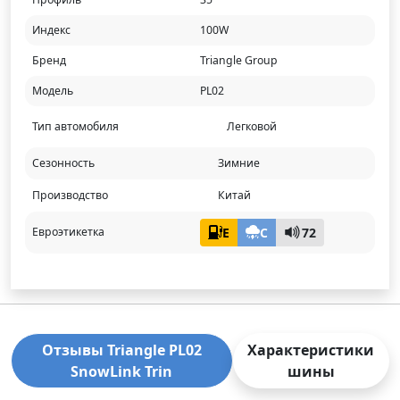
Индекс
100W
Бренд
Triangle Group
Модель
PL02
Тип автомобиля
Легковой
Сезонность
Зимние
Производство
Китай
E
C
72
Евроэтикетка
Отзывы Triangle PL02
Характеристики
SnowLink Trin
шины