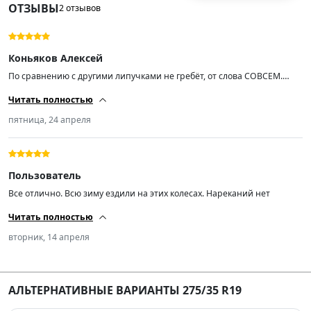
ОТЗЫВЫ
2 отзывов
Коньяков Алексей
По сравнению с другими липучками не гребёт, от слова СОВСЕМ.
Новая а балансировка уже по 100 грамм. Китайское го... Лучше ещё
Читать полностью
добавить 30 т.р. и купить хорошую.
пятница, 24 апреля
Пользователь
Все отлично. Всю зиму ездили на этих колесах. Нареканий нет
Читать полностью
вторник, 14 апреля
АЛЬТЕРНАТИВНЫЕ ВАРИАНТЫ 275/35 R19