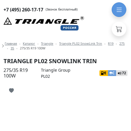
+7 (495) 260-17-17
(Звонок бесплатный)
Навигация по разделам модели Tria
Главная
Каталог
Triangle
Triangle PL02 SnowLink Trin
R19
275
35
275/35 R19 100W
TRIANGLE PL02 SNOWLINK TRIN
275/35 R19
Triangle Group
E
C
72
100W
PL02
Иконка добавления в избранное
Иконка добавления в избранное
Иконка добавления в избранное
Иконка добавления в избранное