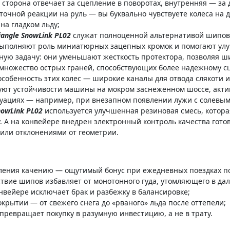
 сторона отвечает за сцепление в поворотах, внутренняя — з
точной реакции на руль — вы буквально чувствуете колеса на 
на гладком льду;
iangle SnowLink PL02
служат полноценной альтернативой шиповк
 выполняют роль миниатюрных зацепных кромок и помогают ул
ю задачу: они уменьшают жесткость протектора, позволяя ши
множество острых граней, способствующих более надежному сц
особенность этих колес — широкие каналы для отвода слякоти и
вуют устойчивости машины на мокром заснеженном шоссе, акти
уациях — например, при внезапном появлении лужи с солевым
nowLink PL02
используется улучшенная резиновая смесь, котора
гу. А на конвейере внедрен электронный контроль качества го
или отклонениями от геометрии.
вления качению — ощутимый бонус при ежедневных поездках п
тствие шипов избавляет от монотонного гуда, утомляющего в дал
нвейере исключает брак и разбежку в балансировке;
крытии — от свежего снега до «рваного» льда после оттепели;
 превращает покупку в разумную инвестицию, а не в трату.