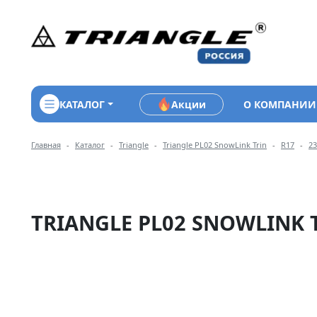
КАТАЛОГ
Акции
О КОМПАНИИ
Навигация по разделам м
Главная
Каталог
Triangle
Triangle PL02 SnowLink Trin
R17
23
TRIANGLE PL02 SNOWLINK T