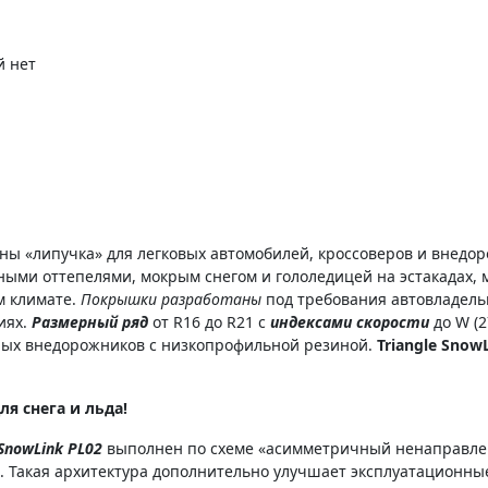
й нет
 «липучка» для легковых автомобилей, кроссоверов и внедор
ными оттепелями, мокрым снегом и гололедицей на эстакадах,
м климате.
Покрышки разработаны
под требования автовладельц
иях.
Размерный ряд
от R16 до R21 с
индексами скорости
до W (
ных внедорожников с низкопрофильной резиной.
Triangle Snow
ля снега и льда!
 SnowLink PL02
выполнен по схеме «асимметричный ненаправлен
. Такая архитектура дополнительно улучшает эксплуатационные