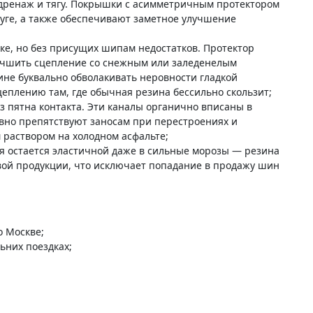
а дренаж и тягу. Покрышки с асимметричным протектором
дуге, а также обеспечивают заметное улучшение
е, но без присущих шипам недостатков. Протектор
учшить сцепление со снежным или заледенелым
не буквально обволакивать неровности гладкой
еплению там, где обычная резина бессильно скользит;
з пятна контакта. Эти каналы органично вписаны в
вно препятствуют заносам при перестроениях и
 раствором на холодном асфальте;
я остается эластичной даже в сильные морозы — резина
товой продукции, что исключает попадание в продажу шин
о Москве;
ьних поездках;