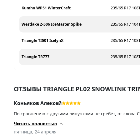
Kumho WP51 WinterCraft
235/65 R17 108
Westlake Z-506 IceMaster Spike
235/65 R17 104
Triangle TI501 IcelynX
235/65 R17 108
Triangle TR777
235/65 R17 108
ОТЗЫВЫ TRIANGLE PL02 SNOWLINK TRI
Коньяков Алексей
По сравнению с другими липучками не гребёт, от слова 
добавить 30 т.р. и купить хорошую.
Читать полностью
пятница, 24 апреля