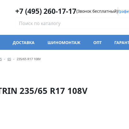
+7 (495) 260-17-17
(Звонок бесплатный)
Графи
ДОСТАВКА
ШИНОМОНТАЖ
ОПТ
ГАРАН
одели Triangle PL02 SnowLi
5
65
235/65 R17 108V
RIN 235/65 R17 108V