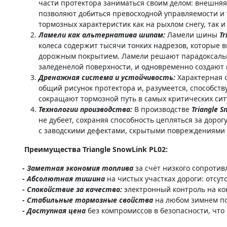
части протектора заниматься своим делом: внешняя
позволяют добиться превосходной управляемости и 
тормозных характеристик как на рыхлом снегу, так и 
Ламели как альтернатива шипам:
Ламели шины
Tr
колеса содержит тысячи тонких надрезов, которые
дорожным покрытием. Ламели решают парадоксальну
заледенелой поверхности, и одновременно создают 
Дренажная система и устойчивость:
Характерная 
общий рисунок протектора и, разумеется, способст
сокращают тормозной путь в самых критических сит
Технологии производства:
В производстве
Triangle S
не дубеет, сохраняя способность цепляться за доро
с заводскими дефектами, скрытыми повреждениями 
Преимущества Triangle SnowLink PL02:
- Заметная экономия топлива
за счёт низкого сопроти
- Абсолютная тишина
на чистых участках дороги: отсу
- Спокойствие за качество:
электронный контроль на ко
- Стабильные тормозные свойства
на любом зимнем по
- Доступная цена
без компромиссов в безопасности, что