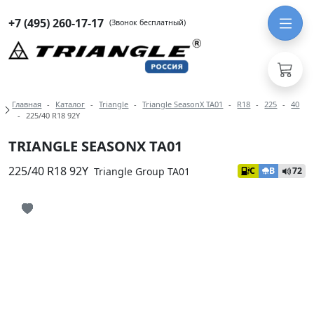
+7 (495) 260-17-17
(Звонок бесплатный)
Навигация по разделам модели Tria
Главная
Каталог
Triangle
Triangle SeasonX TA01
R18
225
40
225/40 R18 92Y
TRIANGLE SEASONX TA01
225/40 R18 92Y
Triangle Group TA01
C
B
72
Иконка добавления в избранное
Иконка добавления в избранное
Иконка добавления в избранное
Иконка добавления в избранное
Иконка добавления в избранное