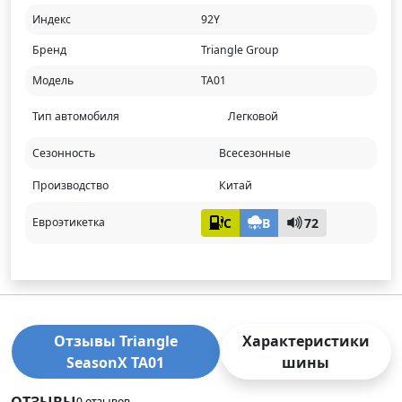
Индекс
92Y
Бренд
Triangle Group
Модель
TA01
Тип автомобиля
Легковой
Сезонность
Всесезонные
Производство
Китай
C
B
72
Евроэтикетка
Отзывы Triangle
Характеристики
SeasonX TA01
шины
ОТЗЫВЫ
0 отзывов