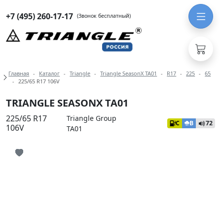
+7 (495) 260-17-17
(Звонок бесплатный)
Навигация по разделам модели Tria
Главная
Каталог
Triangle
Triangle SeasonX TA01
R17
225
65
225/65 R17 106V
TRIANGLE SEASONX TA01
225/65 R17
Triangle Group
C
B
72
106V
TA01
Иконка добавления в избранное
Иконка добавления в избранное
Иконка добавления в избранное
Иконка добавления в избранное
Иконка добавления в избранное