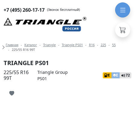
+7 (495) 260-17-17
(Звонок бесплатный)
Навигация по разделам модели Tri
Главная
Каталог
Triangle
Triangle PS01
R16
225
55
225/55 R16 99T
TRIANGLE PS01
225/55 R16
Triangle Group
E
E
72
99T
PS01
Иконка добавления в избранное
Иконка добавления в избранное
Иконка добавления в избранное
Иконка добавления в избранное
Иконка добавления в избранное
Иконка добавления в избранное
Иконка добавления в избранное