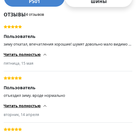
PS01
шины
ОТЗЫВЫ
4 отзывов
Пользователь
зиму откатал, впечатления хорошие! шумят довольно мало видимо за
счет более маленьких шипов балансировку прошли отлично
Читать полностью
максимум 15 гр навесили на шиномонтаже
пятница, 15 мая
Пользователь
отъездил зиму. вроде нормально
Читать полностью
вторник, 14 апреля