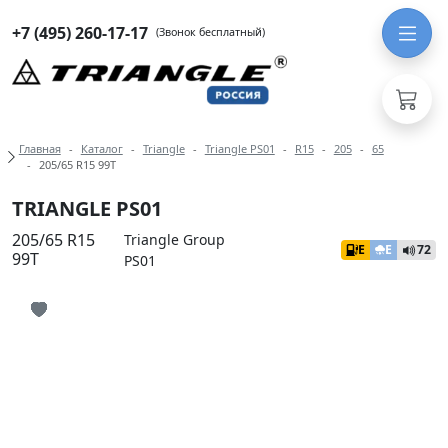
+7 (495) 260-17-17
(Звонок бесплатный)
Навигация по разделам модели Tri
Главная
Каталог
Triangle
Triangle PS01
R15
205
65
205/65 R15 99T
TRIANGLE PS01
205/65 R15
Triangle Group
E
E
72
99T
PS01
Иконка добавления в избранное
Иконка добавления в избранное
Иконка добавления в избранное
Иконка добавления в избранное
Иконка добавления в избранное
Иконка добавления в избранное
Иконка добавления в избранное