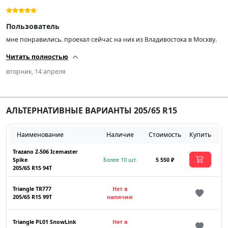
Пользователь
мне понравились. проехал сейчас на них из Владивостока в Москву.
Читать полностью
вторник, 14 апреля
АЛЬТЕРНАТИВНЫЕ ВАРИАНТЫ 205/65 R15
Наименование
Наличие
Стоимость
Купить
Trazano Z-506 Icemaster
Spike
Более 10 шт.
5 550 ₽
205/65 R15 94T
Triangle TR777
Нет в
205/65 R15 99T
наличии
Triangle PL01 SnowLink
Нет в