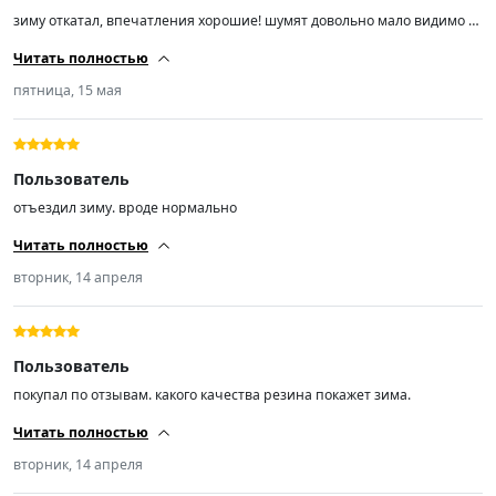
зиму откатал, впечатления хорошие! шумят довольно мало видимо за
счет более маленьких шипов балансировку прошли отлично
Читать полностью
максимум 15 гр навесили на шиномонтаже
пятница, 15 мая
Пользователь
отъездил зиму. вроде нормально
Читать полностью
вторник, 14 апреля
Пользователь
покупал по отзывам. какого качества резина покажет зима.
Читать полностью
вторник, 14 апреля