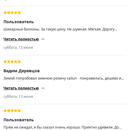
Пользователь
Шикарные баллоны. За такую цену. Не шумная. Мягкая. Дорогу
держит отлично. В дождь проехал- супер. Рекомендую.
Читать полностью
суббота, 13 июня
Вадим Деревцов
Зимой попробовал зимнюю резину sailun - понравилась, дешево и
держит дорогу нормально. Решил попробовать и китайскую летнюю,
Читать полностью
почему нет) Вода, грязь, сухая дорога - все держит, как минимум для
такой цены. На скорости больше 100 в повороте немного
суббота, 13 июня
проскальзывает, но опять же, в большинстве случаев резины более
чем достаточно )
Пользователь
Прям не ожидал, я бы сказал очень хорошо. Приятно удивили. До