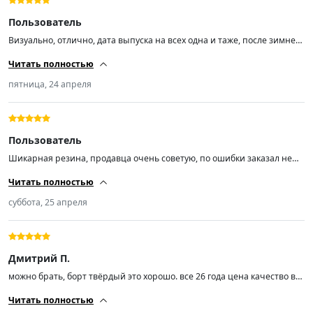
Пользователь
Визуально, отлично, дата выпуска на всех одна и таже, после зимней
липучки шума не прибавилось, размер 17
Читать полностью
пятница, 24 апреля
Пользователь
Шикарная резина, продавца очень советую, по ошибки заказал не
тот диаметр, без проблем обменял. Касаемо резины, не ожидал, но
Читать полностью
прям Вау случился, братья наши с Китая делают вещи, цена
качества! Выглядит дорого богато, ну простите Pireli, резина делается
суббота, 25 апреля
на территории России, а стоит как крыло самолёта, как будто
напрямую из Италии везут.
Дмитрий П.
можно брать, борт твёрдый это хорошо. все 26 года цена качество в
принципе
Читать полностью