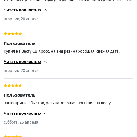
года, в то время как продаваны с авиты втюхивают конец 2024! Дико
Читать полностью
рекомендую продавца! Спасибо!!!
вторник, 28 апреля
Пользователь
Купил на Весту СВ Кросс, на вид резина хорошая, свежая дата
выпуска. Об эксплуатации напишу позже. Приехали раньше срока!
Читать полностью
вторник, 28 апреля
Пользователь
Заказ пришел быстро, резина хорошая поставил на весту,
отбалансировалась отлично, малошумная
Читать полностью
суббота, 25 апреля