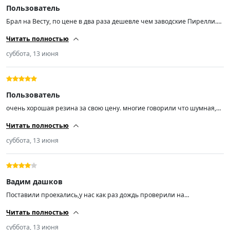
Пользователь
Брал на Весту, по цене в два раза дешевле чем заводские Пирелли.
Впечатления от езды пока положительные.
Читать полностью
суббота, 13 июня
Пользователь
очень хорошая резина за свою цену. многие говорили что шумная,
но нет. зимнюю заказывал тоже понравилась. советую всем кто хочет
Читать полностью
не дорого, но качественную резину то только такие. ничего больше.
спасибо продавцу за быструю доставку.
суббота, 13 июня
Вадим дашков
Поставили проехались,у нас как раз дождь проверили на
аквапланирование и тормоз на мокрой дороге честно не плохо. 4
Читать полностью
звезды из 5.
суббота, 13 июня