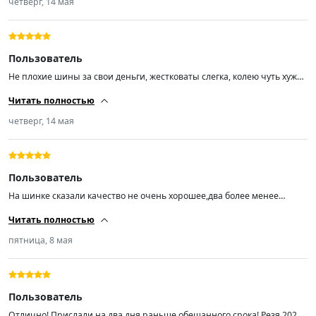
четверг, 14 мая
Пользователь
Не плохие шины за свои деньги, жестковаты слегка, колею чуть хуже
держат чем европейские знаменитые бренды, в сильный дождь еще
Читать полностью
не ездил но не большие лужи без аквапланирования
четверг, 14 мая
Пользователь
На шинке сказали качество не очень хорошее,два более менее
поставили на перед,по эксплуатации будет видно.. Пришли 2026 года
Читать полностью
что хорошо,в любом случае лучше наших
пятница, 8 мая
Пользователь
Отлично! Прислали на два дня раньше обещанного срока! Резя 2026