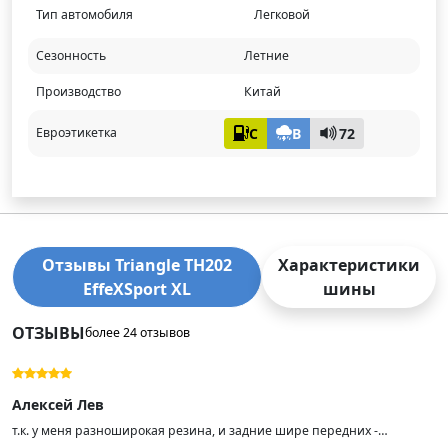
Тип автомобиля
Легковой
Сезонность
Летние
Производство
Китай
C
B
72
Евроэтикетка
Отзывы Triangle TH202
Характеристики
EffeXSport XL
шины
ОТЗЫВЫ
более 24 отзывов
Алексей Лев
т.к. у меня разноширокая резина, и задние шире передних -