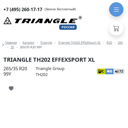
+7 (495) 260-17-17
(Звонок бесплатный)
Навигация по разделам модели Tria
Главная
Каталог
Triangle
Triangle TH202 EffeXSport XL
R20
265
35
265/35 R20 99Y
TRIANGLE TH202 EFFEXSPORT XL
265/35 R20
Triangle Group
C
B
72
99Y
TH202
Иконка добавления в избранное
Иконка добавления в избранное
Иконка добавления в избранное
Иконка добавления в избранное
Иконка добавления в избранное
Иконка добавления в избранное
Иконка добавления в избранное