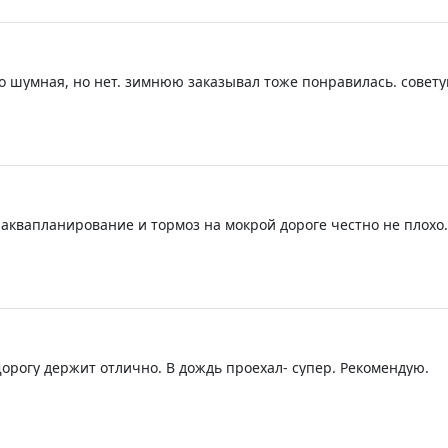
о шумная, но нет. зимнюю заказывал тоже понравилась. совету
е. ничего больше. спасибо продавцу за быструю доставку.
 аквапланирование и тормоз на мокрой дороге честно не плохо.
орогу держит отлично. В дождь проехал- супер. Рекомендую.