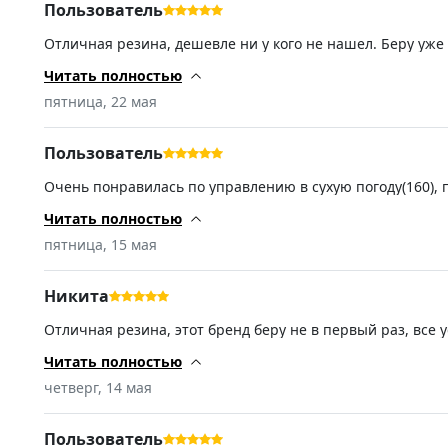
Пользователь
паритет у обоих резин. 6) лужи на 60-100 проходит луч
прочее: шумит меньше, мелкие ямки и латки проглатывает
Отличная резина, дешевле ни у кого не нашел. Беру уже
пиреля отходили без малого 6 сезонов. Итог: для гоняте
120 и не боится проходить повороты на крейсерской скоро
Читать полностью
избытком. Для тех кто в любой непонятной ситуации едет
ездить.
пятница, 22 мая
Пользователь
Очень понравилась по управлению в сухую погоду(160), 
Читать полностью
пятница, 15 мая
Никита
Отличная резина, этот бренд беру не в первый раз, все 
Читать полностью
четверг, 14 мая
Пользователь