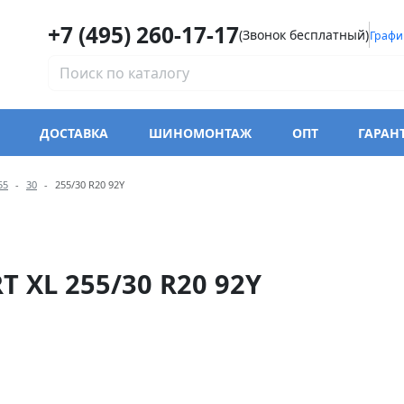
+7 (495) 260-17-17
(Звонок бесплатный)
Графи
ДОСТАВКА
ШИНОМОНТАЖ
ОПТ
ГАРАН
одели Triangle TH202 EffeX
55
30
255/30 R20 92Y
 XL 255/30 R20 92Y