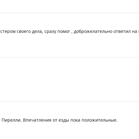
стером своего дела, сразу помог , доброжелательно ответил на 
 на то, что ему вообще не нужно в свой выходной. Советую все
ие Пирелли. Впечатления от езды пока положительные.