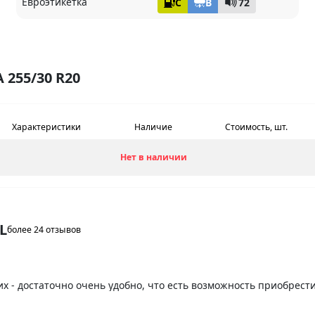
Евроэтикетка
C
B
72
255/30 R20
Характеристики
Наличие
Стоимость, шт.
Нет в наличии
L
более 24 отзывов
х - достаточно очень удобно, что есть возможность приобрести
 комплект задних. Доставили в короткий срок, отлично отбаланс
размера цена вообще огонь, и внешне смотрятся симпатично. За