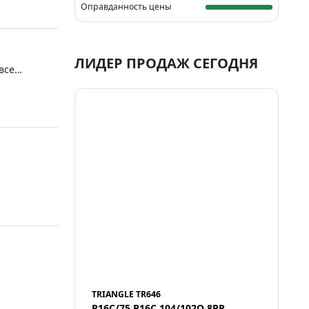
Оправданность цены
ЛИДЕР ПРОДАЖ СЕГОДНЯ
все
м брать
TRIANGLE TR646
R16C/75 R16C 104/102Q 8PR