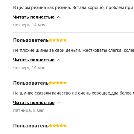
В целом резина как резина. Встала хорошо, проблем при
писали чуть шумновата, нo это мелочь.
Читать полностью
четверг, 14 мая
Пользователь
Не плохие шины за свои деньги, жестковаты слегка, ко
дождь еще не ездил но не большие лужи без акваплани
Читать полностью
четверг, 14 мая
Пользователь
На шинке сказали качество не очень хорошее,два более 
что хорошо,в любом случае лучше наших
Читать полностью
пятница, 8 мая
Пользователь