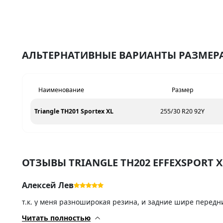
АЛЬТЕРНАТИВНЫЕ ВАРИАНТЫ РАЗМЕРА 
Наименование
Размер
Triangle TH201 Sportex XL
255/30 R20 92Y
ОТЗЫВЫ TRIANGLE TH202 EFFEXSPORT X
Алексей Лев
т.к. у меня разноширокая резина, и задние шире передни
колеса. Получив и установив на перед, сразу же заказал
Резина мягкая, но боковину не подламывает. Для моего 
Читать полностью