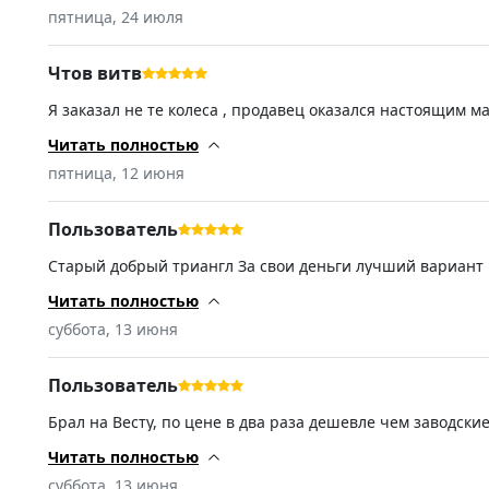
стоимость недостатков нет
пятница, 24 июля
Чтов витв
Я заказал не те колеса , продавец оказался настоящим ма
вопросы в свой выходной в воскресенье, потратил время
резину только у этого продавца
Читать полностью
пятница, 12 июня
Пользователь
Старый добрый триангл За свои деньги лучший вариант
Читать полностью
суббота, 13 июня
Пользователь
Брал на Весту, по цене в два раза дешевле чем заводск
Читать полностью
суббота, 13 июня