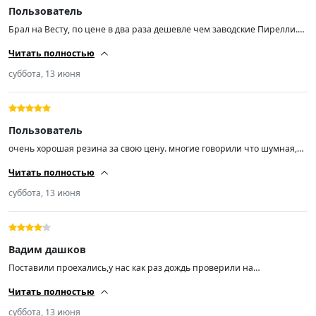
Пользователь
Брал на Весту, по цене в два раза дешевле чем заводские Пирелли.
Впечатления от езды пока положительные.
Читать полностью
суббота, 13 июня
Пользователь
очень хорошая резина за свою цену. многие говорили что шумная,
но нет. зимнюю заказывал тоже понравилась. советую всем кто хочет
Читать полностью
не дорого, но качественную резину то только такие. ничего больше.
спасибо продавцу за быструю доставку.
суббота, 13 июня
Вадим дашков
Поставили проехались,у нас как раз дождь проверили на
аквапланирование и тормоз на мокрой дороге честно не плохо. 4
Читать полностью
звезды из 5.
суббота, 13 июня