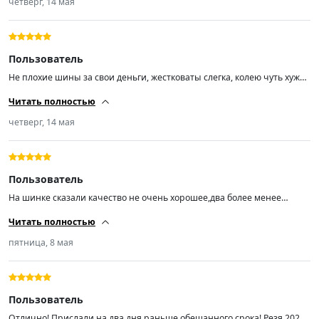
четверг, 14 мая
Пользователь
Не плохие шины за свои деньги, жестковаты слегка, колею чуть хуже
держат чем европейские знаменитые бренды, в сильный дождь еще
Читать полностью
не ездил но не большие лужи без аквапланирования
четверг, 14 мая
Пользователь
На шинке сказали качество не очень хорошее,два более менее
поставили на перед,по эксплуатации будет видно.. Пришли 2026 года
Читать полностью
что хорошо,в любом случае лучше наших
пятница, 8 мая
Пользователь
Отлично! Прислали на два дня раньше обещанного срока! Резя 2026