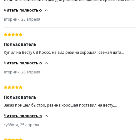
года, в то время как продаваны с авиты втюхивают конец 2024! Дико
Читать полностью
рекомендую продавца! Спасибо!!!
вторник, 28 апреля
Пользователь
Купил на Весту СВ Кросс, на вид резина хорошая, свежая дата
выпуска. Об эксплуатации напишу позже. Приехали раньше срока!
Читать полностью
вторник, 28 апреля
Пользователь
Заказ пришел быстро, резина хорошая поставил на весту,
отбалансировалась отлично, малошумная
Читать полностью
суббота, 25 апреля