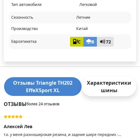
Тип автомобиля
Легковой
Сезонность
Летние
Производство
Китай
C
B
72
Евроэтикетка
Отзывы Triangle TH202
Характеристики
EffeXSport XL
шины
ОТЗЫВЫ
более 24 отзывов
Алексей Лев
т.к. у меня разноширокая резина, и задние шире передних -