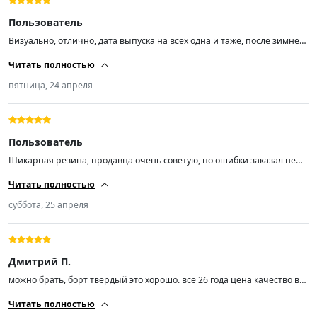
Пользователь
Визуально, отлично, дата выпуска на всех одна и таже, после зимней
липучки шума не прибавилось, размер 17
Читать полностью
пятница, 24 апреля
Пользователь
Шикарная резина, продавца очень советую, по ошибки заказал не
тот диаметр, без проблем обменял. Касаемо резины, не ожидал, но
Читать полностью
прям Вау случился, братья наши с Китая делают вещи, цена
качества! Выглядит дорого богато, ну простите Pireli, резина делается
суббота, 25 апреля
на территории России, а стоит как крыло самолёта, как будто
напрямую из Италии везут.
Дмитрий П.
можно брать, борт твёрдый это хорошо. все 26 года цена качество в
принципе
Читать полностью