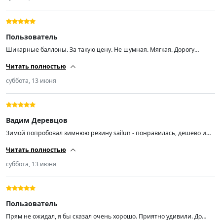
Пользователь
Шикарные баллоны. За такую цену. Не шумная. Мягкая. Дорогу
держит отлично. В дождь проехал- супер. Рекомендую.
Читать полностью
суббота, 13 июня
Вадим Деревцов
Зимой попробовал зимнюю резину sailun - понравилась, дешево и
держит дорогу нормально. Решил попробовать и китайскую летнюю,
Читать полностью
почему нет) Вода, грязь, сухая дорога - все держит, как минимум для
такой цены. На скорости больше 100 в повороте немного
суббота, 13 июня
проскальзывает, но опять же, в большинстве случаев резины более
чем достаточно )
Пользователь
Прям не ожидал, я бы сказал очень хорошо. Приятно удивили. До