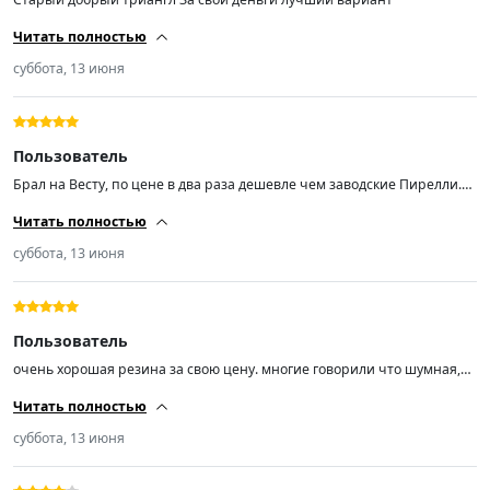
Читать полностью
суббота, 13 июня
Пользователь
Брал на Весту, по цене в два раза дешевле чем заводские Пирелли.
Впечатления от езды пока положительные.
Читать полностью
суббота, 13 июня
Пользователь
очень хорошая резина за свою цену. многие говорили что шумная,
но нет. зимнюю заказывал тоже понравилась. советую всем кто хочет
Читать полностью
не дорого, но качественную резину то только такие. ничего больше.
спасибо продавцу за быструю доставку.
суббота, 13 июня