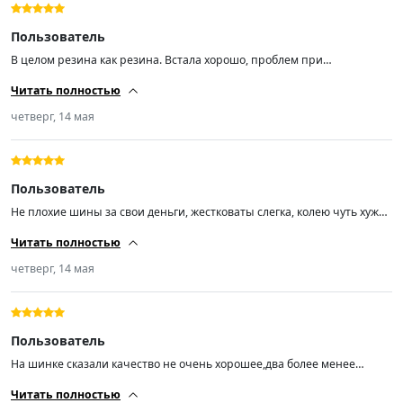
Пользователь
В целом резина как резина. Встала хорошо, проблем при
шиномонтаже не возникло. Биений на скорости не заметил , но как
Читать полностью
многие писали чуть шумновата, нo это мелочь.
четверг, 14 мая
Пользователь
Не плохие шины за свои деньги, жестковаты слегка, колею чуть хуже
держат чем европейские знаменитые бренды, в сильный дождь еще
Читать полностью
не ездил но не большие лужи без аквапланирования
четверг, 14 мая
Пользователь
На шинке сказали качество не очень хорошее,два более менее
поставили на перед,по эксплуатации будет видно.. Пришли 2026 года
Читать полностью
что хорошо,в любом случае лучше наших