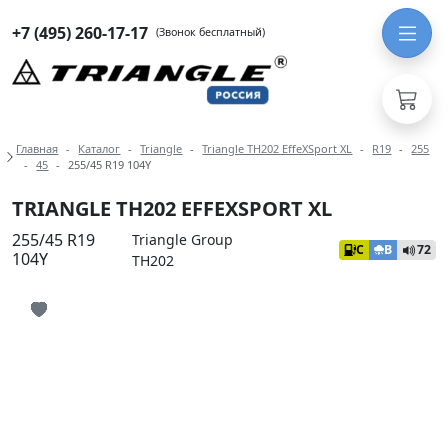
+7 (495) 260-17-17
(Звонок бесплатный)
Навигация по разделам модели Tria
Главная
Каталог
Triangle
Triangle TH202 EffeXSport XL
R19
255
45
255/45 R19 104Y
TRIANGLE TH202 EFFEXSPORT XL
255/45 R19
Triangle Group
C
B
72
104Y
TH202
Иконка добавления в избранное
Иконка добавления в избранное
Иконка добавления в избранное
Иконка добавления в избранное
Иконка добавления в избранное
Иконка добавления в избранное
Иконка добавления в избранное