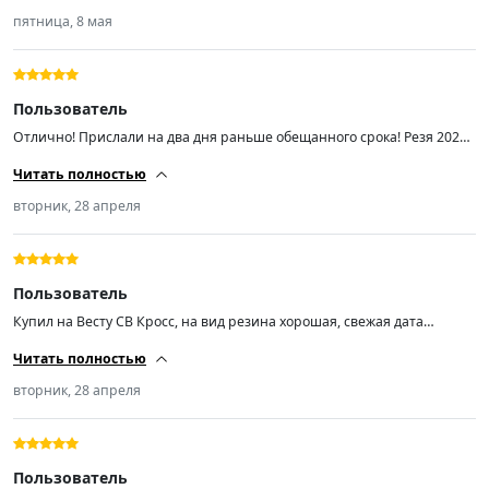
пятница, 8 мая
Пользователь
Отлично! Прислали на два дня раньше обещанного срока! Резя 2026
года, в то время как продаваны с авиты втюхивают конец 2024! Дико
Читать полностью
рекомендую продавца! Спасибо!!!
вторник, 28 апреля
Пользователь
Купил на Весту СВ Кросс, на вид резина хорошая, свежая дата
выпуска. Об эксплуатации напишу позже. Приехали раньше срока!
Читать полностью
вторник, 28 апреля
Пользователь