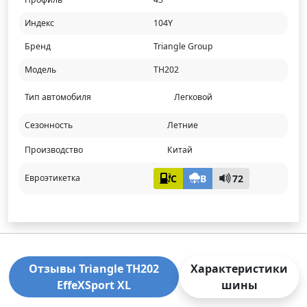
Индекс
104Y
Бренд
Triangle Group
Модель
TH202
Тип автомобиля
Легковой
Сезонность
Летние
Производство
Китай
C
B
72
Евроэтикетка
Отзывы Triangle TH202
Характеристики
EffeXSport XL
шины