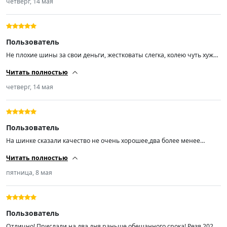
четверг, 14 мая
Пользователь
Не плохие шины за свои деньги, жестковаты слегка, колею чуть хуже
держат чем европейские знаменитые бренды, в сильный дождь еще
Читать полностью
не ездил но не большие лужи без аквапланирования
четверг, 14 мая
Пользователь
На шинке сказали качество не очень хорошее,два более менее
поставили на перед,по эксплуатации будет видно.. Пришли 2026 года
Читать полностью
что хорошо,в любом случае лучше наших
пятница, 8 мая
Пользователь
Отлично! Прислали на два дня раньше обещанного срока! Резя 2026