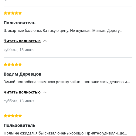
Пользователь
Шикарные баллоны. За такую цену. Не шумная. Мягкая. Дорогу
держит отлично. В дождь проехал- супер. Рекомендую.
Читать полностью
суббота, 13 июня
Вадим Деревцов
Зимой попробовал зимнюю резину sailun - понравилась, дешево и
держит дорогу нормально. Решил попробовать и китайскую летнюю,
Читать полностью
почему нет) Вода, грязь, сухая дорога - все держит, как минимум для
такой цены. На скорости больше 100 в повороте немного
суббота, 13 июня
проскальзывает, но опять же, в большинстве случаев резины более
чем достаточно )
Пользователь
Прям не ожидал, я бы сказал очень хорошо. Приятно удивили. До