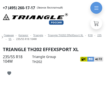
+7 (495) 260-17-17
(Звонок бесплатный)
Навигация по разделам модели Tria
Главная
Каталог
Triangle
Triangle TH202 EffeXSport XL
R18
235
55
235/55 R18 104W
TRIANGLE TH202 EFFEXSPORT XL
235/55 R18
Triangle Group
C
B
72
104W
TH202
Иконка добавления в избранное
Иконка добавления в избранное
Иконка добавления в избранное
Иконка добавления в избранное
Иконка добавления в избранное
Иконка добавления в избранное
Иконка добавления в избранное