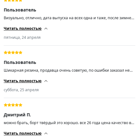
Пользователь
Визуально, отлично, дата выпуска на всех одна и таже, после зимней
липучки шума не прибавилось, размер 17
Читать полностью
пятница, 24 апреля
Пользователь
Шикарная резина, продавца очень советую, по ошибки заказал не
тот диаметр, без проблем обменял. Касаемо резины, не ожидал, но
Читать полностью
прям Вау случился, братья наши с Китая делают вещи, цена
качества! Выглядит дорого богато, ну простите Pireli, резина делается
суббота, 25 апреля
на территории России, а стоит как крыло самолёта, как будто
напрямую из Италии везут.
Дмитрий П.
можно брать, борт твёрдый это хорошо. все 26 года цена качество в
принципе
Читать полностью