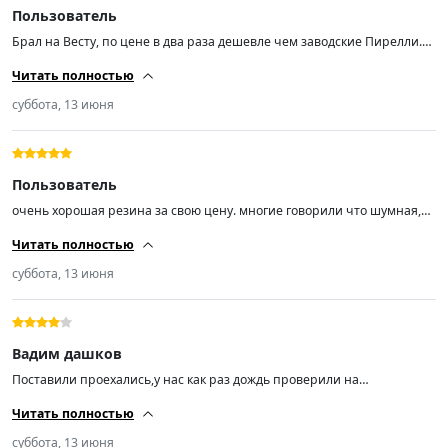
Пользователь
Брал на Весту, по цене в два раза дешевле чем заводские Пирелли.
Впечатления от езды пока положительные.
Читать полностью
суббота, 13 июня
Пользователь
очень хорошая резина за свою цену. многие говорили что шумная,
но нет. зимнюю заказывал тоже понравилась. советую всем кто хочет
Читать полностью
не дорого, но качественную резину то только такие. ничего больше.
спасибо продавцу за быструю доставку.
суббота, 13 июня
Вадим дашков
Поставили проехались,у нас как раз дождь проверили на
аквапланирование и тормоз на мокрой дороге честно не плохо. 4
Читать полностью
звезды из 5.
суббота, 13 июня