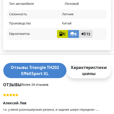
Тип автомобиля
Легковой
Сезонность
Летние
Производство
Китай
C
B
72
Евроэтикетка
Отзывы Triangle TH202
Характеристики
EffeXSport XL
шины
ОТЗЫВЫ
более 24 отзывов
Алексей Лев
т.к. у меня разноширокая резина, и задние шире передних -