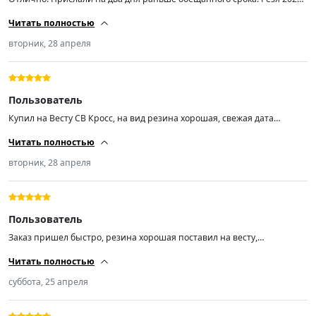
года, в то время как продаваны с авиты втюхивают конец 2024! Дико
Читать полностью
рекомендую продавца! Спасибо!!!
вторник, 28 апреля
Пользователь
Купил на Весту СВ Кросс, на вид резина хорошая, свежая дата
выпуска. Об эксплуатации напишу позже. Приехали раньше срока!
Читать полностью
вторник, 28 апреля
Пользователь
Заказ пришел быстро, резина хорошая поставил на весту,
отбалансировалась отлично, малошумная
Читать полностью
суббота, 25 апреля