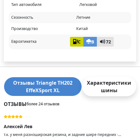
Тип автомобиля
Легковой
Сезонность
Летние
Производство
Китай
C
B
72
Евроэтикетка
Отзывы Triangle TH202
Характеристики
EffeXSport XL
шины
ОТЗЫВЫ
более 24 отзывов
Алексей Лев
т.к. у меня разноширокая резина, и задние шире передних -