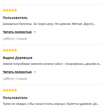
Пользователь
Шикарные баллоны. За такую цену. Не шумная. Мягкая. Дорогу
держит отлично. В дождь проехал- супер. Рекомендую.
Читать полностью
суббота, 13 июня
Вадим Деревцов
Зимой попробовал зимнюю резину sailun - понравилась, дешево и
держит дорогу нормально. Решил попробовать и китайскую летнюю,
Читать полностью
почему нет) Вода, грязь, сухая дорога - все держит, как минимум для
такой цены. На скорости больше 100 в повороте немного
суббота, 13 июня
проскальзывает, но опять же, в большинстве случаев резины более
чем достаточно )
Пользователь
Прям не ожидал, я бы сказал очень хорошо. Приятно удивили. До