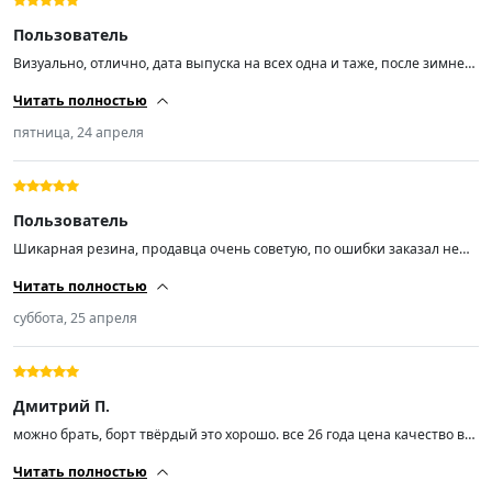
Пользователь
Визуально, отлично, дата выпуска на всех одна и таже, после зимней
липучки шума не прибавилось, размер 17
Читать полностью
пятница, 24 апреля
Пользователь
Шикарная резина, продавца очень советую, по ошибки заказал не
тот диаметр, без проблем обменял. Касаемо резины, не ожидал, но
Читать полностью
прям Вау случился, братья наши с Китая делают вещи, цена
качества! Выглядит дорого богато, ну простите Pireli, резина делается
суббота, 25 апреля
на территории России, а стоит как крыло самолёта, как будто
напрямую из Италии везут.
Дмитрий П.
можно брать, борт твёрдый это хорошо. все 26 года цена качество в
принципе
Читать полностью