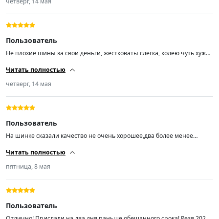
четверг, 14 мая
Пользователь
Не плохие шины за свои деньги, жестковаты слегка, колею чуть хуже
держат чем европейские знаменитые бренды, в сильный дождь еще
Читать полностью
не ездил но не большие лужи без аквапланирования
четверг, 14 мая
Пользователь
На шинке сказали качество не очень хорошее,два более менее
поставили на перед,по эксплуатации будет видно.. Пришли 2026 года
Читать полностью
что хорошо,в любом случае лучше наших
пятница, 8 мая
Пользователь
Отлично! Прислали на два дня раньше обещанного срока! Резя 2026