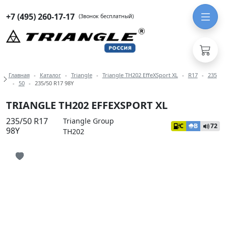
+7 (495) 260-17-17
(Звонок бесплатный)
Навигация по разделам модели Tria
Главная
Каталог
Triangle
Triangle TH202 EffeXSport XL
R17
235
50
235/50 R17 98Y
TRIANGLE TH202 EFFEXSPORT XL
235/50 R17
Triangle Group
C
B
72
98Y
TH202
Иконка добавления в избранное
Иконка добавления в избранное
Иконка добавления в избранное
Иконка добавления в избранное
Иконка добавления в избранное
Иконка добавления в избранное
Иконка добавления в избранное