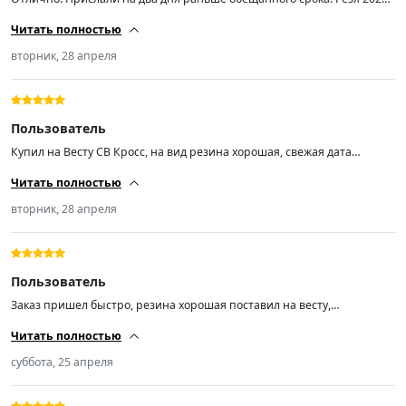
года, в то время как продаваны с авиты втюхивают конец 2024! Дико
Читать полностью
рекомендую продавца! Спасибо!!!
вторник, 28 апреля
Пользователь
Купил на Весту СВ Кросс, на вид резина хорошая, свежая дата
выпуска. Об эксплуатации напишу позже. Приехали раньше срока!
Читать полностью
вторник, 28 апреля
Пользователь
Заказ пришел быстро, резина хорошая поставил на весту,
отбалансировалась отлично, малошумная
Читать полностью
суббота, 25 апреля