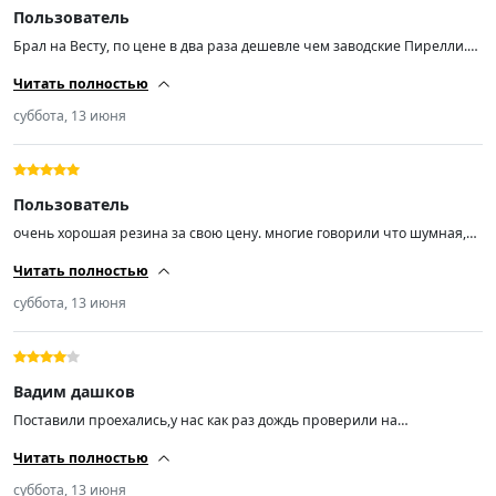
Пользователь
Брал на Весту, по цене в два раза дешевле чем заводские Пирелли.
Впечатления от езды пока положительные.
Читать полностью
суббота, 13 июня
Пользователь
очень хорошая резина за свою цену. многие говорили что шумная,
но нет. зимнюю заказывал тоже понравилась. советую всем кто хочет
Читать полностью
не дорого, но качественную резину то только такие. ничего больше.
спасибо продавцу за быструю доставку.
суббота, 13 июня
Вадим дашков
Поставили проехались,у нас как раз дождь проверили на
аквапланирование и тормоз на мокрой дороге честно не плохо. 4
Читать полностью
звезды из 5.
суббота, 13 июня