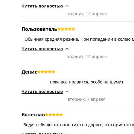
Читать полностью
вторник, 14 апреля
Пользователь
Обычная средняя резина. При попадании в колею
начинает "плавать", на старой резине такого не 
Читать полностью
Остальное вроде пока норм.
вторник, 14 апреля
Денис
пока все нравится, особо не шумит
Читать полностью
вторник, 7 апреля
Вячеслав
Ведут себя достаточно тихо на дороге, что приятно 
За свои деньги достойное качество, и я считаю, чт