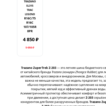
TRAZANO
SL315
TRAC
LEGEND
R16C/75
R16C
107/105R
8PR
4 850 ₽
5 050 ₽
Trazano ZuperTrek Z-203
— это летняя шина бюджетного с
от китайского бренда
Trazano (концерн Zhongce Rubber)
для л
автомобилей, кроссоверов и внедорожников. Для Москвы, г
важна не меньше качества, эта модель предлагает то, з
обычно переплачивают: надёжное сцепление на мок
покрытии, мягкий ход и эффективный дренаж воды.
Асимметричный протектор обеспечивает комфорт и безоп
при движении, а доступная цена делает
Z-203
серьёз
конкурентом для более раскрученных брендов.
Trazano Zu