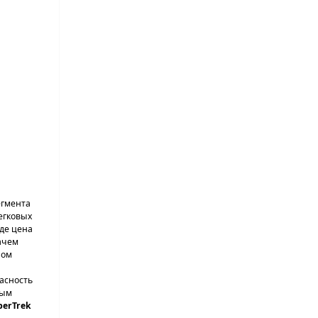
егмента
егковых
де цена
ачем
ром
асность
ным
perTrek