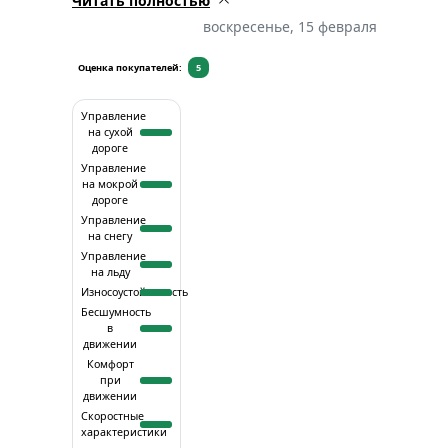
Читать полностью
оптимальный выбор для тех, кто ищет недорогие
надежные летние шины. Сравнивал с другими мар
воскресенье, 15 февраля
этой ценовой категории — тут всё на уровне, ничем 
Рекомендую!
Оценка покупателей:
5
Управление
на сухой
дороге
Управление
на мокрой
дороге
Управление
на снегу
Управление
на льду
Износоустойчивость
Бесшумность
в
движении
Комфорт
при
движении
Скоростные
характеристики