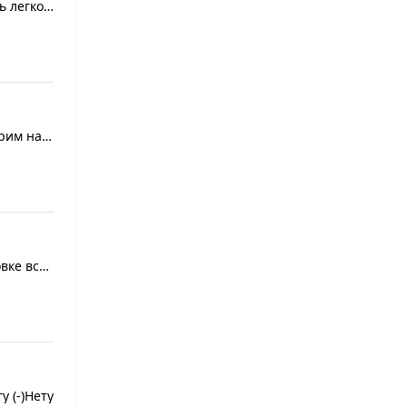
 легко с
рим на
вке все
у (-)Нету