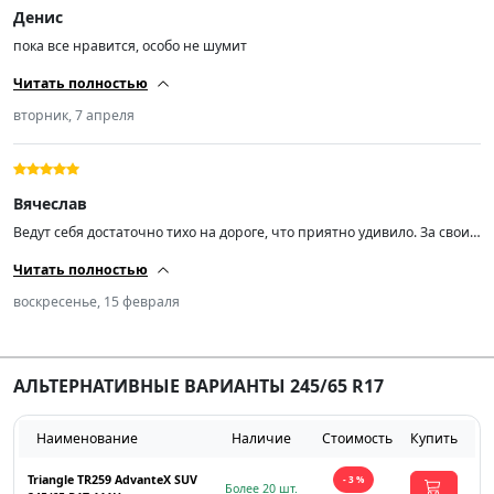
Денис
пока все нравится, особо не шумит
Читать полностью
вторник, 7 апреля
Вячеслав
Ведут себя достаточно тихо на дороге, что приятно удивило. За свои
деньги достойное качество, и я считаю, что это оптимальный выбор
Читать полностью
для тех, кто ищет недорогие, но надежные летние шины. Сравнивал
с другими марками в этой ценовой категории — тут всё на уровне,
воскресенье, 15 февраля
ничем не хуже. Рекомендую!
АЛЬТЕРНАТИВНЫЕ ВАРИАНТЫ 245/65 R17
Наименование
Наличие
Стоимость
Купить
Triangle TR259 AdvanteX SUV
- 3 %
Более 20 шт.