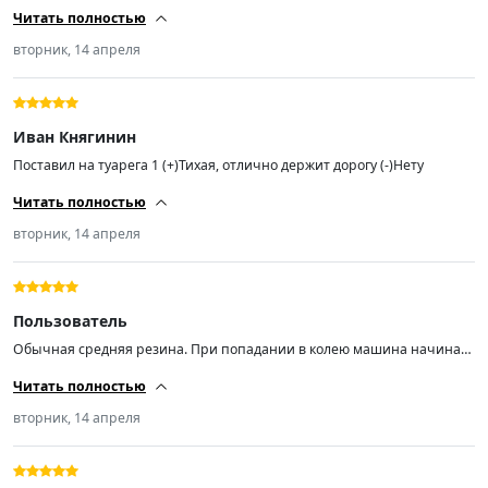
Читать полностью
вторник, 14 апреля
Иван Княгинин
Поставил на туарега 1 (+)Тихая, отлично держит дорогу (-)Нету
Читать полностью
вторник, 14 апреля
Пользователь
Обычная средняя резина. При попадании в колею машина начинает
"плавать", на старой резине такого не было. Остальное вроде пока
Читать полностью
норм.
вторник, 14 апреля