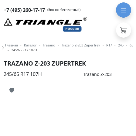
+7 (495) 260-17-17
(Звонок бесплатный)
Навигация по разделам модели Traz
Главная
Каталог
Trazano
Trazano Z-203 ZuperTrek
R17
245
65
245/65 R17 107H
TRAZANO Z-203 ZUPERTREK
245/65 R17 107H
Trazano Z-203
Иконка добавления в избранное
Иконка добавления в избранное
Иконка добавления в избранное
Иконка добавления в избранное
Иконка добавления в избранное
Иконка добавления в избранное