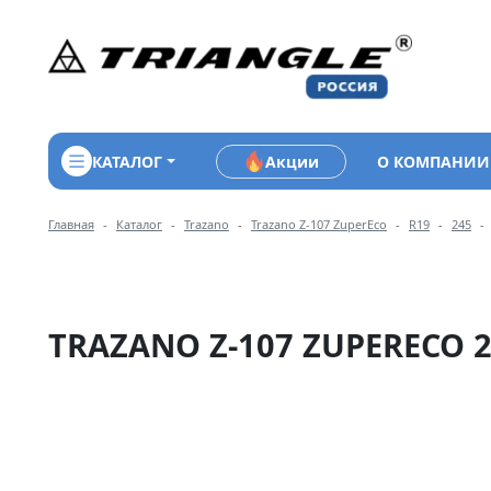
КАТАЛОГ
Акции
О КОМПАНИИ
Навигация по разделам 
Главная
Каталог
Trazano
Trazano Z-107 ZuperEco
R19
245
TRAZANO Z-107 ZUPERECO 2