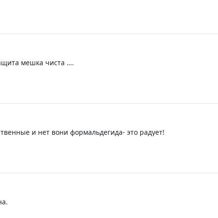
ащита мешка чиста ….
ственные и нет вони формальдегида- это радует!
на.