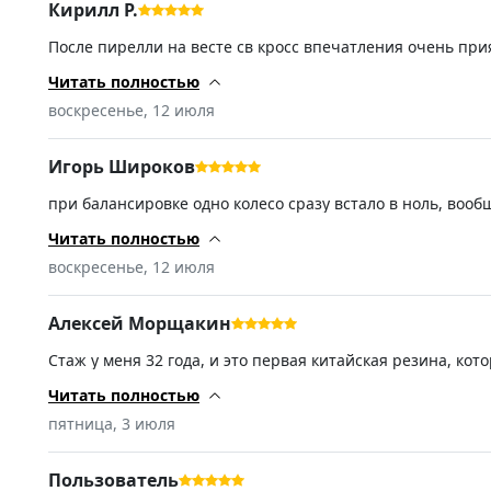
Кирилл Р.
После пирелли на весте св кросс впечатления очень при
минусов пока не нашел.
Читать полностью
воскресенье, 12 июля
Игорь Широков
при балансировке одно колесо сразу встало в ноль, воо
ловил несколько жёстких ухабов, но резина выдержала,
Читать полностью
воскресенье, 12 июля
Алексей Морщакин
Стаж у меня 32 года, и это первая китайская резина, кот
пожалеете. Проехал на ней почти 2000 км. В колее не пл
шиномонтаже сказали, что балансируется отлично. Как б
Читать полностью
без претензий. Точно советую. Рядом с именитыми бренд
пятница, 3 июля
Пользователь