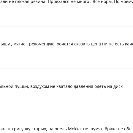
али не плохая резина. Проехался не много . Все норм. По мое
зина.
ышу , мягче , рекомендую, хочется сказать цена ни не есть кач
о ходу все в китае выпускается . Такчто на пару тройку лет нор
альной пушки, воздухом не хватало давления одеть на диск
ал по рисунку старых, на опель Mokka, не шумят, брака не обн