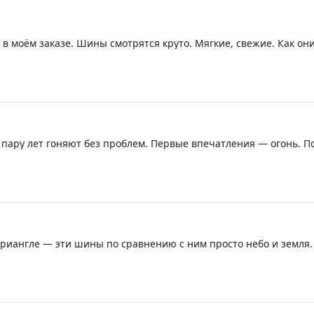
 в моём заказе. Шины смотрятся круто. Мягкие, свежие. Как он
Потом ещё накидаю пару строк, что да как.
 пару лет гоняют без проблем. Первые впечатления — огонь. П
я резина. Мягкая. Ценник адекватный. Свежак по дате выпуска
а триангле — эти шины по сравнению с ним просто небо и земля.
а там задом наперед стоит. Из-за этой фигни после сотни нач
 на рисунок протектора, чтобы не попасть в такую же ситуацию.