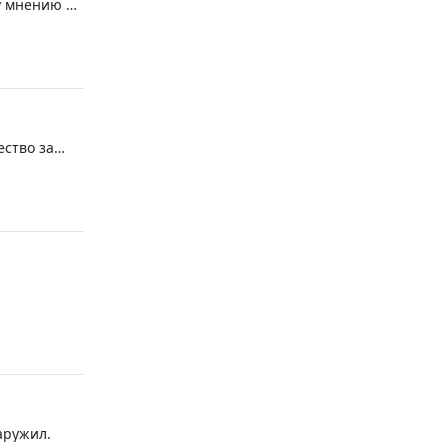
му мнению не
ество за
м , и авто
аружил.