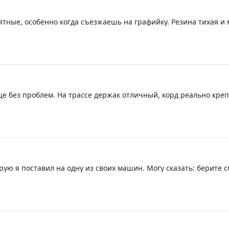
ятные, особенно когда съезжаешь на графийку. Резина тихая и 
бще без проблем. На трассе держак отличный, корд реально кре
 никаких шишек или деформаций, полностью доволен покупкой.
орую я поставил на одну из своих машин. Могу сказать: берите с
авает, очень мягкая и тихая, лужи в дождь вообще не ощущаютс
удет изнашиваться — пока не знаю, это потом. Но за эти день
ами даже ставить нечего.