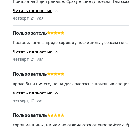
Пришла на 3 дня раньше. Сразу в шинку поехал. Там сказ
шумная. Время и километры покажут на сколько норм ре
Читать полностью
четверг, 21 мая
Пользователь
Поставил шины вроде хорошо , после зимы , совсем не сл
бренды переплачиваем . Допустим тот же мешлен и т. п. П
все меняют в эти же сроки в основном).
Читать полностью
четверг, 21 мая
Пользователь
вроде бы и ничего, но на диск оделась с помошью специ
Читать полностью
четверг, 21 мая
Пользователь
хорошие шины, ни чем не отличаются от европейских, бр