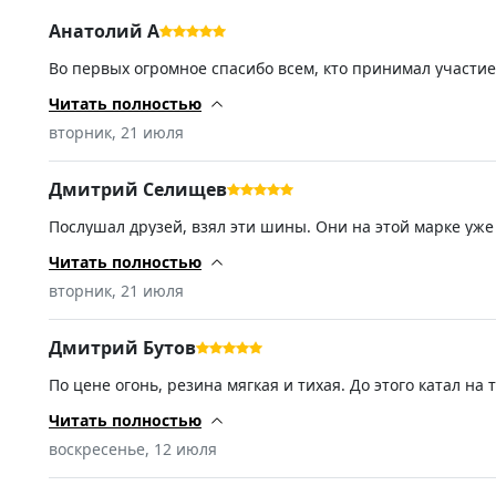
Анатолий А
Во первых огромное спасибо всем, кто принимал участие
поведут себя на дороге — узнаю только после установки. 
Читать полностью
вторник, 21 июля
Дмитрий Селищев
Послушал друзей, взял эти шины. Они на этой марке уже
сравнению с прошлой Нокиан просто космос. Очень тиха
пока не нашел.
Читать полностью
вторник, 21 июля
Дмитрий Бутов
По цене огонь, резина мягкая и тихая. До этого катал н
минусов: одна покрышка приехала бракованная, штамповк
руль. В остальном все ок, но при заказе лучше смотреть
Читать полностью
воскресенье, 12 июля