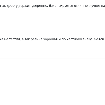
ется, дорогу держит уверенно, балансируется отлично, лучше н
укцию, цена отличная берите не пожалеете 👍
ка не тестил, а так резина хорошая и по честному знаку бъётся.
ораздо раньше. вообщем я доволен, всем большое спасибо.