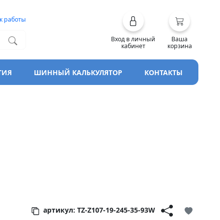
к работы
Вход в личный
Ваша
кабинет
корзина
ТИЯ
ШИННЫЙ КАЛЬКУЛЯТОР
КОНТАКТЫ
rEco
артикул: TZ-Z107-19-245-35-93W