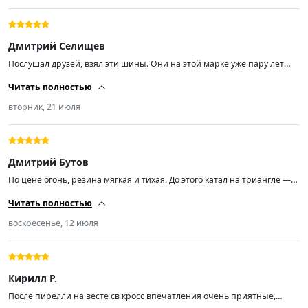
Дмитрий Селищев
Послушал друзей, взял эти шины. Они на этой марке уже пару лет
гоняют без проблем. Первые впечатления — огонь. По сравнению с
Читать полностью
прошлой Нокиан просто космос. Очень тихая резина. Мягкая. Ценник
адекватный. Свежак по дате выпуска. Минусы пока не нашел.
вторник, 21 июля
Дмитрий Бутов
По цене огонь, резина мягкая и тихая. До этого катал на триангле —
эти шины по сравнению с ним просто небо и земля. Из минусов: одна
Читать полностью
покрышка приехала бракованная, штамповка там задом наперед
стоит. Из-за этой фигни после сотни начинает бить руль. В остальном
воскресенье, 12 июля
все ок, но при заказе лучше смотреть на рисунок протектора, чтобы
не попасть в такую же ситуацию.
Кирилл Р.
После пирелли на весте св кросс впечатления очень приятные,