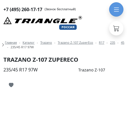
+7 (495) 260-17-17
(Звонок бесплатный)
Навигация по разделам модели Tra
Главная
Каталог
Trazano
Trazano Z-107 ZuperEco
R17
235
45
235/45 R17 97W
TRAZANO Z-107 ZUPERECO
235/45 R17 97W
Trazano Z-107
Иконка добавления в избранное
Иконка добавления в избранное
Иконка добавления в избранное
Иконка добавления в избранное
Иконка добавления в избранное
Иконка добавления в избранное
Иконка добавления в избранное