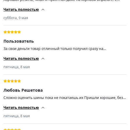
балансировкой проблем никаких нет, резкие повороты держит
Читать полностью
уверенно.
суббота, 9 мая
Пользователь
За свои деньги товар отличный только получил сразу на
шиномонтаж балансировка самый большой груз на 30г. резина
Читать полностью
мягкая отлично рекомендую продавца спасибо 👍
пятница, 8 мая
Любовь Решетова
Сложно оценить шины пока не покатаешь их Пришли хорошие, без
повреждений, доставлены быстро Ну авансом 5 звезд, если в
Читать полностью
эксплуатации они меня обидят, то приду и напишу Ну если не
пришла и не написала, значит в процессе эксплуатации всё
пятница, 8 мая
замечательн😅