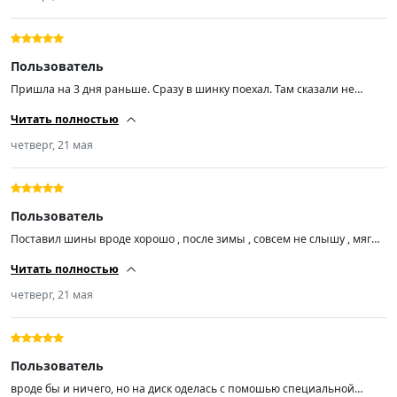
Пользователь
Пришла на 3 дня раньше. Сразу в шинку поехал. Там сказали не
плохая резина. Проехался не много . Все норм. По моему мнению не
Читать полностью
шумная. Время и километры покажут на сколько норм резина.
четверг, 21 мая
Пользователь
Поставил шины вроде хорошо , после зимы , совсем не слышу , мягче
, рекомендую, хочется сказать цена ни не есть качество за бренды
Читать полностью
переплачиваем . Допустим тот же мешлен и т. п. По ходу все в китае
выпускается . Такчто на пару тройку лет норм , и авто все меняют в
четверг, 21 мая
эти же сроки в основном).
Пользователь
вроде бы и ничего, но на диск оделась с помошью специальной