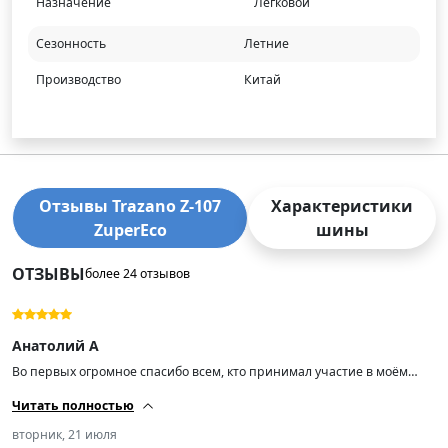
Назначение
Легковой
Сезонность
Летние
Производство
Китай
Отзывы Trazano Z-107
Характеристики
ZuperEco
шины
ОТЗЫВЫ
более 24 отзывов
Анатолий А
Во первых огромное спасибо всем, кто принимал участие в моём
заказе. Шины смотрятся круто. Мягкие, свежие. Как они реально
Читать полностью
поведут себя на дороге — узнаю только после установки. Потом ещё
накидаю пару строк, что да как.
вторник, 21 июля