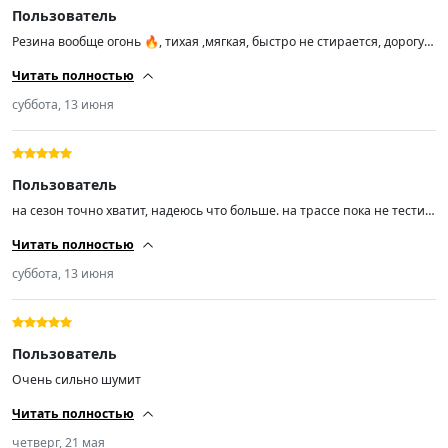
Пользователь
Резина вообще огонь 🔥, тихая ,мягкая, быстро не стирается, дорогу
держит уверенно, балансируется отлично, лучше наших всех раз в
Читать полностью
пять. 👌 однозначно рекомендую продавца и продукцию, цена
отличная берите не пожалеете 👍
суббота, 13 июня
Пользователь
на сезон точно хватит, надеюсь что больше. на трассе пока не тестил,
а так резина хорошая и по честному знаку бъётся.
Читать полностью
отбаллансировалась на раз. доставка раньше времени, гораздо
раньше. вообщем я доволен, всем большое спасибо.
суббота, 13 июня
Пользователь
Очень сильно шумит
Читать полностью
четверг, 21 мая