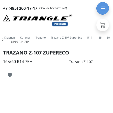
+7 (495) 260-17-17
(Звонок бесплатный)
Навигация по разделам модели Tra
Главная
Каталог
Trazano
Trazano Z-107 ZuperEco
R14
165
60
165/60 R14 75H
TRAZANO Z-107 ZUPERECO
165/60 R14 75H
Trazano Z-107
Иконка добавления в избранное
Иконка добавления в избранное
Иконка добавления в избранное
Иконка добавления в избранное
Иконка добавления в избранное
Иконка добавления в избранное
Иконка добавления в избранное