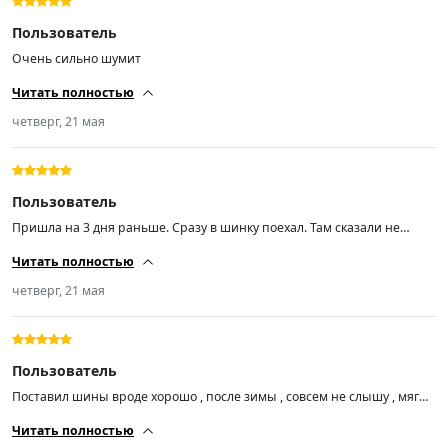
Пользователь
Очень сильно шумит
Читать полностью
четверг, 21 мая
Пользователь
Пришла на 3 дня раньше. Сразу в шинку поехал. Там сказали не
плохая резина. Проехался не много . Все норм. По моему мнению не
Читать полностью
шумная. Время и километры покажут на сколько норм резина.
четверг, 21 мая
Пользователь
Поставил шины вроде хорошо , после зимы , совсем не слышу , мягче
, рекомендую, хочется сказать цена ни не есть качество за бренды
Читать полностью
переплачиваем . Допустим тот же мешлен и т. п. По ходу все в китае