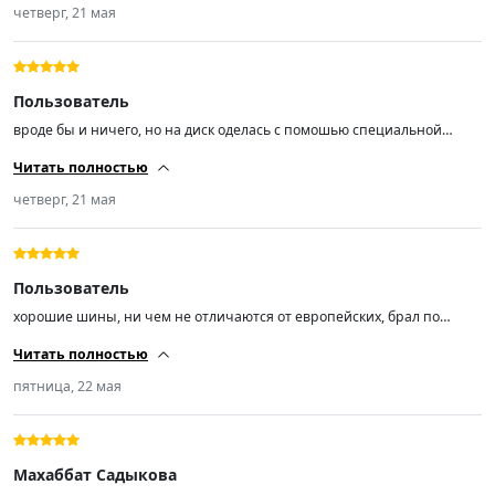
выпускается . Такчто на пару тройку лет норм , и авто все меняют в
четверг, 21 мая
эти же сроки в основном).
Пользователь
вроде бы и ничего, но на диск оделась с помошью специальной
пушки, воздухом не хватало давления одеть на диск
Читать полностью
четверг, 21 мая
Пользователь
хорошие шины, ни чем не отличаются от европейских, брал по
рисунку старых, на опель Mokka, не шумят, брака не обнаружил.
Читать полностью
пятница, 22 мая
Махаббат Садыкова