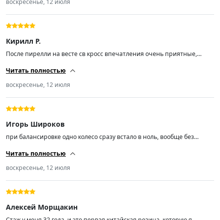
воскресенье, 12 июля
все ок, но при заказе лучше смотреть на рисунок протектора, чтобы
не попасть в такую же ситуацию.
Кирилл Р.
После пирелли на весте св кросс впечатления очень приятные,
особенно когда съезжаешь на графийку. Резина тихая и мягкая,
Читать полностью
минусов пока не нашел.
воскресенье, 12 июля
Игорь Широков
при балансировке одно колесо сразу встало в ноль, вообще без
проблем. На трассе держак отличный, корд реально крепкий —
Читать полностью
ловил несколько жёстких ухабов, но резина выдержала, никаких
шишек или деформаций, полностью доволен покупкой.
воскресенье, 12 июля
Алексей Морщакин
Стаж у меня 32 года, и это первая китайская резина, которую я