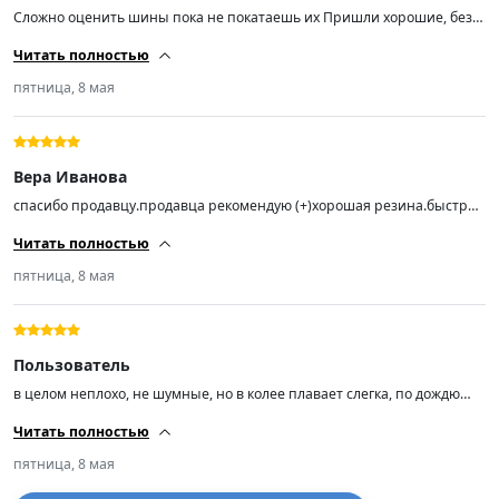
Сложно оценить шины пока не покатаешь их Пришли хорошие, без
повреждений, доставлены быстро Ну авансом 5 звезд, если в
Читать полностью
эксплуатации они меня обидят, то приду и напишу Ну если не
пришла и не написала, значит в процессе эксплуатации всё
пятница, 8 мая
замечательн😅
Вера Иванова
спасибо продавцу.продавца рекомендую (+)хорошая резина.быстро
привезли (-)нет.рекомендую к покупке
Читать полностью
пятница, 8 мая
Пользователь
в целом неплохо, не шумные, но в колее плавает слегка, по дождю
ещё не ездил
Читать полностью
пятница, 8 мая