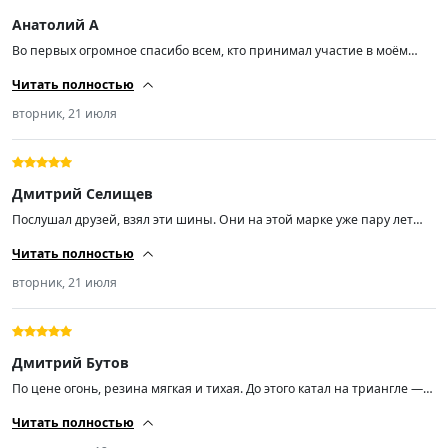
Анатолий А
Во первых огромное спасибо всем, кто принимал участие в моём
заказе. Шины смотрятся круто. Мягкие, свежие. Как они реально
Читать полностью
поведут себя на дороге — узнаю только после установки. Потом ещё
накидаю пару строк, что да как.
вторник, 21 июля
Дмитрий Селищев
Послушал друзей, взял эти шины. Они на этой марке уже пару лет
гоняют без проблем. Первые впечатления — огонь. По сравнению с
Читать полностью
прошлой Нокиан просто космос. Очень тихая резина. Мягкая. Ценник
адекватный. Свежак по дате выпуска. Минусы пока не нашел.
вторник, 21 июля
Дмитрий Бутов
По цене огонь, резина мягкая и тихая. До этого катал на триангле —
эти шины по сравнению с ним просто небо и земля. Из минусов: одна
Читать полностью
покрышка приехала бракованная, штамповка там задом наперед
стоит. Из-за этой фигни после сотни начинает бить руль. В остальном