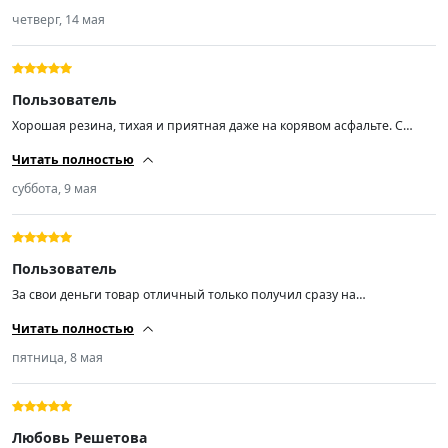
четверг, 14 мая
Пользователь
Хорошая резина, тихая и приятная даже на корявом асфальте. С
балансировкой проблем никаких нет, резкие повороты держит
Читать полностью
уверенно.
суббота, 9 мая
Пользователь
За свои деньги товар отличный только получил сразу на
шиномонтаж балансировка самый большой груз на 30г. резина
Читать полностью
мягкая отлично рекомендую продавца спасибо 👍
пятница, 8 мая
Любовь Решетова