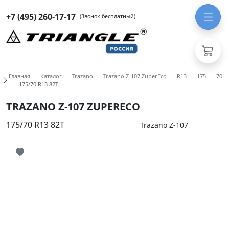
+7 (495) 260-17-17
(Звонок бесплатный)
Навигация по разделам модели Tra
Главная
Каталог
Trazano
Trazano Z-107 ZuperEco
R13
175
70
175/70 R13 82T
TRAZANO Z-107 ZUPERECO
175/70 R13 82T
Trazano Z-107
Иконка добавления в избранное
Иконка добавления в избранное
Иконка добавления в избранное
Иконка добавления в избранное
Иконка добавления в избранное
Иконка добавления в избранное
Иконка добавления в избранное