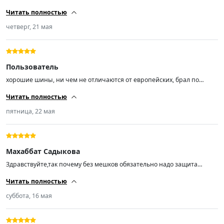
пушки, воздухом не хватало давления одеть на диск
Читать полностью
четверг, 21 мая
Пользователь
хорошие шины, ни чем не отличаются от европейских, брал по
рисунку старых, на опель Mokka, не шумят, брака не обнаружил.
Читать полностью
пятница, 22 мая
Махаббат Садыкова
Здравствуйте,так почему без мешков обязательно надо защита
мешка чиста ….
Читать полностью
суббота, 16 мая