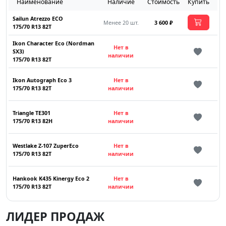
Наименование
Наличие
Стоимость
Купить
Sailun Atrezzo ECO
Менее 20 шт.
3 600 ₽
175/70 R13 82T
Ikon Character Eco (Nordman
Нет в
SX3)
наличии
175/70 R13 82T
Ikon Autograph Eco 3
Нет в
175/70 R13 82T
наличии
Triangle TE301
Нет в
175/70 R13 82H
наличии
Westlake Z-107 ZuperEco
Нет в
175/70 R13 82T
наличии
Hankook K435 Kinergy Eco 2
Нет в
175/70 R13 82T
наличии
ЛИДЕР ПРОДАЖ