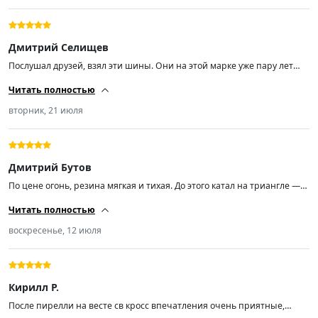
Дмитрий Селищев
Послушал друзей, взял эти шины. Они на этой марке уже пару лет
гоняют без проблем. Первые впечатления — огонь. По сравнению с
Читать полностью
прошлой Нокиан просто космос. Очень тихая резина. Мягкая. Ценник
адекватный. Свежак по дате выпуска. Минусы пока не нашел.
вторник, 21 июля
Дмитрий Бутов
По цене огонь, резина мягкая и тихая. До этого катал на триангле —
эти шины по сравнению с ним просто небо и земля. Из минусов: одна
Читать полностью
покрышка приехала бракованная, штамповка там задом наперед
стоит. Из-за этой фигни после сотни начинает бить руль. В остальном
воскресенье, 12 июля
все ок, но при заказе лучше смотреть на рисунок протектора, чтобы
не попасть в такую же ситуацию.
Кирилл Р.
После пирелли на весте св кросс впечатления очень приятные,