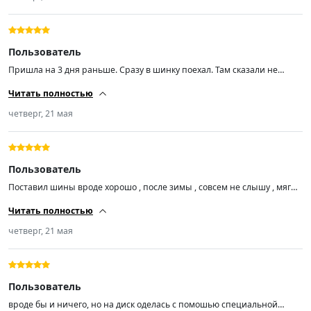
Пользователь
Пришла на 3 дня раньше. Сразу в шинку поехал. Там сказали не
плохая резина. Проехался не много . Все норм. По моему мнению не
Читать полностью
шумная. Время и километры покажут на сколько норм резина.
четверг, 21 мая
Пользователь
Поставил шины вроде хорошо , после зимы , совсем не слышу , мягче
, рекомендую, хочется сказать цена ни не есть качество за бренды
Читать полностью
переплачиваем . Допустим тот же мешлен и т. п. По ходу все в китае
выпускается . Такчто на пару тройку лет норм , и авто все меняют в
четверг, 21 мая
эти же сроки в основном).
Пользователь
вроде бы и ничего, но на диск оделась с помошью специальной