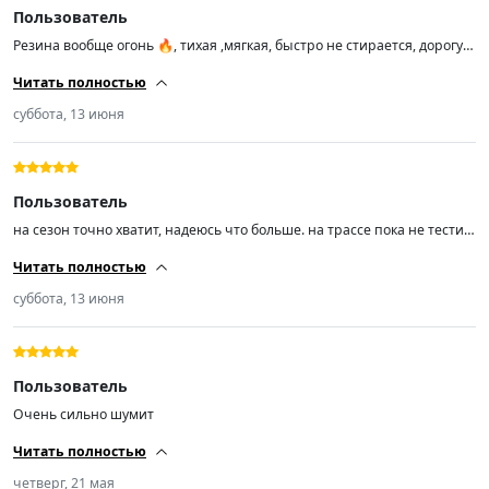
Пользователь
Резина вообще огонь 🔥, тихая ,мягкая, быстро не стирается, дорогу
держит уверенно, балансируется отлично, лучше наших всех раз в
Читать полностью
пять. 👌 однозначно рекомендую продавца и продукцию, цена
отличная берите не пожалеете 👍
суббота, 13 июня
Пользователь
на сезон точно хватит, надеюсь что больше. на трассе пока не тестил,
а так резина хорошая и по честному знаку бъётся.
Читать полностью
отбаллансировалась на раз. доставка раньше времени, гораздо
раньше. вообщем я доволен, всем большое спасибо.
суббота, 13 июня
Пользователь
Очень сильно шумит
Читать полностью
четверг, 21 мая