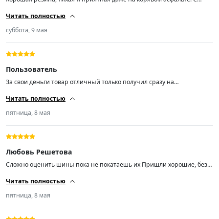
балансировкой проблем никаких нет, резкие повороты держит
Читать полностью
уверенно.
суббота, 9 мая
Пользователь
За свои деньги товар отличный только получил сразу на
шиномонтаж балансировка самый большой груз на 30г. резина
Читать полностью
мягкая отлично рекомендую продавца спасибо 👍
пятница, 8 мая
Любовь Решетова
Сложно оценить шины пока не покатаешь их Пришли хорошие, без
повреждений, доставлены быстро Ну авансом 5 звезд, если в
Читать полностью
эксплуатации они меня обидят, то приду и напишу Ну если не
пришла и не написала, значит в процессе эксплуатации всё
пятница, 8 мая
замечательн😅