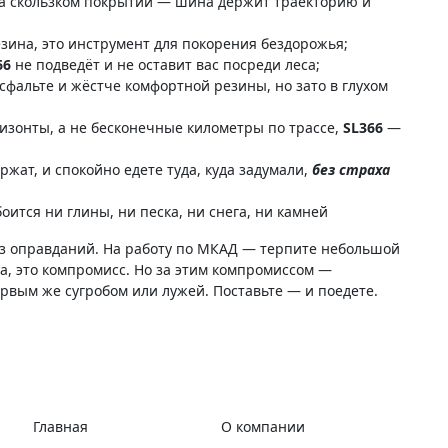
 на скользком покрытии — шина держит траекторию и
зина, это инструмент для покорения бездорожья;
66
не подведёт и не оставит вас посреди леса;
сфальте и жёстче комфортной резины, но зато в глухом
изонты, а не бесконечные километры по трассе,
SL366
—
жат, и спокойно едете туда, куда задумали,
без страха
ится ни глины, ни песка, ни снега, ни камней
з оправданий. На работу по МКАД — терпите небольшой
Да, это компромисс. Но за этим компромиссом —
ервым же сугробом или лужей. Поставьте — и поедете.
Главная
О компании