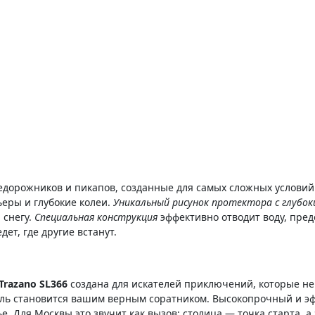
едорожников и пикапов, созданные для самых сложных условий 
ьеры и глубокие колеи.
Уникальный рисунок протектора с глубо
 снегу.
Специальная конструкция
эффективно отводит воду, пред
дет, где другие встанут.
Trazano SL366
создана для искателей приключений, которые не 
дель становится вашим верным соратником. Высокопрочный и 
е. Для Москвы это звучит как вызов: столица — точка старта, 