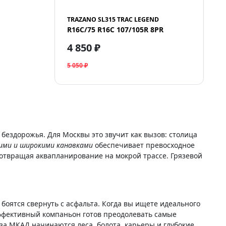
TRAZANO SL315 TRAC LEGEND
R16C/75 R16C 107/105R 8PR
4 850 ₽
5 050 ₽
бездорожья. Для Москвы это звучит как вызов: столица
кими и широкими канавками
обеспечивает превосходное
отвращая аквапланирование на мокрой трассе. Грязевой
боятся свернуть с асфальта. Когда вы ищете идеального
эффективный компаньон готов преодолевать самые
а за МКАД начинаются леса, болота, карьеры и глубокие