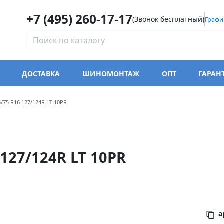
+7 (495) 260-17-17
(Звонок бесплатный)
Графи
ДОСТАВКА
ШИНОМОНТАЖ
ОПТ
ГАРАН
модели Trazano SL366
5/75 R16 127/124R LT 10PR
127/124R LT 10PR
а