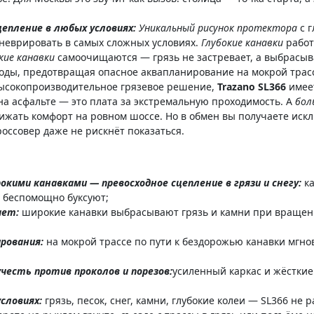
цепление в любых условиях:
Уникальный рисунок протектора
с г
аневрировать в самых сложных условиях.
Глубокие канавки
работа
ие канавки
самоочищаются — грязь не застревает, а выбрасыв
оды, предотвращая опасное аквапланирование на мокрой трас
высокопроизводительное грязевое решение,
Trazano SL366
имее
а асфальте — это плата за экстремальную проходимость. А
бол
ижать комфорт на ровном шоссе. Но в обмен вы получаете ис
оссовер даже не рискнёт показаться.
кими канавками — превосходное сцепление в грязи и снегу:
к
ы беспомощно буксуют;
ает:
широкие канавки выбрасывают грязь и камни при вращении
рования:
на мокрой трассе по пути к бездорожью канавки мгно
честь против проколов и порезов:
усиленный каркас и жёсткие
словиях:
грязь, песок, снег, камни, глубокие колеи — SL366 не