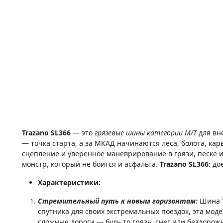
Trazano SL366
— это
грязевые шины категории M/T
для вн
— точка старта, а за МКАД начинаются леса, болота, кар
сцепление и уверенное маневрирование в грязи, песке и
монстр, который не боится и асфальта.
Trazano SL366:
дое
Характеристики:
Стремительный путь к новым горизонтам:
Шина
спутника для своих экстремальных поездок, эта мо
сложные дороги — будь то грязь, снег или бездорожь