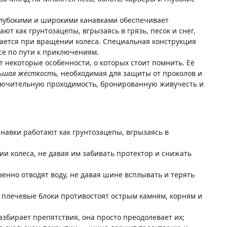
лубокими и широкими канавками обеспечивает
ют как грунтозацепы, вгрызаясь в грязь, песок и снег,
ается при вращении колеса. Специальная конструкция
се по пути к приключениям.
т некоторые особенности, о которых стоит помнить. Её
ьшая жёсткость,
необходимая для защиты от проколов и
ключительную проходимость, бронированную живучесть и
анавки работают как грунтозацепы, вгрызаясь в
 колеса, не давая им забивать протектор и снижать
венно отводят воду, не давая шине всплывать и терять
 плечевые блоки противостоят острым камням, корням и
 разбирает препятствия, она просто преодолевает их;