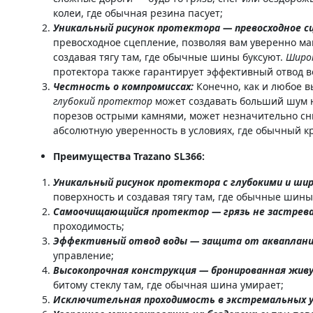
колеи, где обычная резина пасует;
Уникальный рисунок протектора — превосходное с
превосходное сцепление, позволяя вам уверенно м
создавая тягу там, где обычные шины буксуют.
Широк
протектора также гарантирует эффективный отвод в
Честность о компромиссах:
Конечно, как и любое 
глубокий протектор
может создавать больший шум н
порезов острыми камнями, может незначительно сн
абсолютную уверенность в условиях, где обычный кр
Преимущества Trazano SL366:
Уникальный рисунок протектора с глубокими и широ
поверхность и создавая тягу там, где обычные шин
Самоочищающийся протектор — грязь не застрев
проходимость;
Эффективный отвод воды — защита от акваплани
управление;
Высокопрочная конструкция — бронированная живу
битому стеклу там, где обычная шина умирает;
Исключительная проходимость в экстремальных у