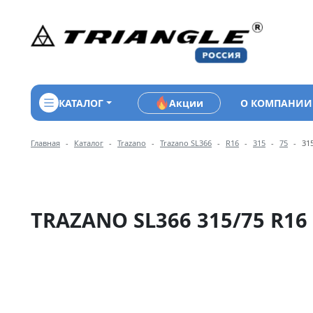
КАТАЛОГ
Акции
О КОМПАНИИ
Навигация по разделам 
Главная
Каталог
Trazano
Trazano SL366
R16
315
75
31
TRAZANO SL366 315/75 R16 