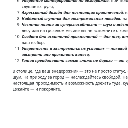
Уверенное маневрирование на бездорожье:
при пово
слушается руля;
Агрессивный дизайн для настоящих приключений:
в
Надёжный спутник для экстремальных поездок:
на
Честная плата за суперспособности — шум и жёс
лесу или на грязевом месиве вы не вспомните о комф
Создана для искателей приключений — для тех, кт
ваш выбор;
Уверенность в экстремальных условиях — никакой
застрять или проколоть колесо;
Готов преодолевать самые сложные дороги — от гр
В столице, где ваш внедорожник — это не просто статус
шум. На природу за город — наслаждайтесь свободой. На
настоящая проходимость и возможность доехать туда, куд
Езжайте — и покоряйте.