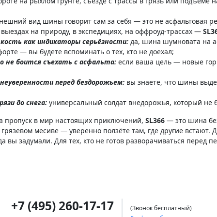
роте на рыхлом грунте, съезде с трассы в грязь или подъёме
нешний вид шины говорит сам за себя — это не асфальтовая ре
 выездах на природу, в экспедициях, на оффроуд-трассах —
SL3
ткость как индикаторы серьёзности:
да, шина шумновата на а
орте — вы будете вспоминать о тех, кто не доехал;
о не боится съехать с асфальта:
если ваша цель — новые гор
 неуверенности перед бездорожьем:
вы знаете, что шины выдер
язи до снега:
универсальный солдат внедорожья, который не бо
, а пропуск в мир настоящих приключений,
SL366
— это шина бе
 грязевом месиве — уверенно ползёте там, где другие встают. 
а вы задумали. Для тех, кто не готов разворачиваться перед п
+7 (495) 260-17-17
(Звонок бесплатный)