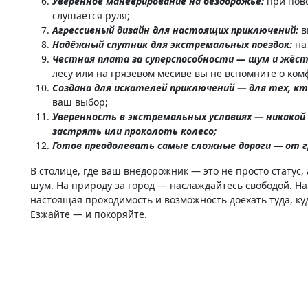
Уверенное маневрирование на бездорожье:
при пово
слушается руля;
Агрессивный дизайн для настоящих приключений:
в
Надёжный спутник для экстремальных поездок:
на
Честная плата за суперспособности — шум и жёс
лесу или на грязевом месиве вы не вспомните о комф
Создана для искателей приключений — для тех, кт
ваш выбор;
Уверенность в экстремальных условиях — никакой
застрять или проколоть колесо;
Готов преодолевать самые сложные дороги — от гр
В столице, где ваш внедорожник — это не просто статус
шум. На природу за город — наслаждайтесь свободой. На
настоящая проходимость и возможность доехать туда, куд
Езжайте — и покоряйте.