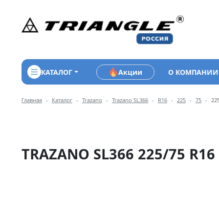
КАТАЛОГ
Акции
О КОМПАНИИ
Навигация по разделам 
Главная
Каталог
Trazano
Trazano SL366
R16
225
75
22
TRAZANO SL366 225/75 R16 