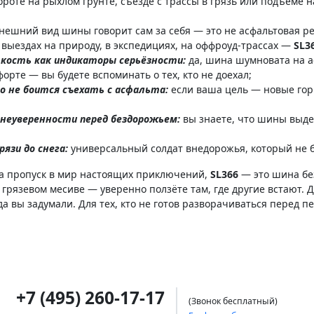
роте на рыхлом грунте, съезде с трассы в грязь или подъёме
нешний вид шины говорит сам за себя — это не асфальтовая ре
 выездах на природу, в экспедициях, на оффроуд-трассах —
SL3
ткость как индикаторы серьёзности:
да, шина шумновата на а
орте — вы будете вспоминать о тех, кто не доехал;
о не боится съехать с асфальта:
если ваша цель — новые гор
 неуверенности перед бездорожьем:
вы знаете, что шины выдер
язи до снега:
универсальный солдат внедорожья, который не бо
, а пропуск в мир настоящих приключений,
SL366
— это шина бе
 грязевом месиве — уверенно ползёте там, где другие встают. 
а вы задумали. Для тех, кто не готов разворачиваться перед п
+7 (495) 260-17-17
(Звонок бесплатный)