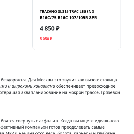
TRAZANO SL315 TRAC LEGEND
R16C/75 R16C 107/105R 8PR
4 850 ₽
5 050 ₽
бездорожья. Для Москвы это звучит как вызов: столица
кими и широкими канавками
обеспечивает превосходное
отвращая аквапланирование на мокрой трассе. Грязевой
боятся свернуть с асфальта. Когда вы ищете идеального
эффективный компаньон готов преодолевать самые
а за МКАД начинаются леса, болота, карьеры и глубокие