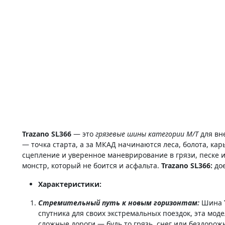
Trazano SL366
— это
грязевые шины категории M/T
для вн
— точка старта, а за МКАД начинаются леса, болота, кар
сцепление и уверенное маневрирование в грязи, песке и
монстр, который не боится и асфальта.
Trazano SL366:
дое
Характеристики:
Стремительный путь к новым горизонтам:
Шина
спутника для своих экстремальных поездок, эта мо
сложные дороги — будь то грязь, снег или бездорожь