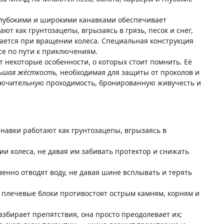
лубокими и широкими канавками обеспечивает
ют как грунтозацепы, вгрызаясь в грязь, песок и снег,
ается при вращении колеса. Специальная конструкция
се по пути к приключениям.
т некоторые особенности, о которых стоит помнить. Её
ьшая жёсткость,
необходимая для защиты от проколов и
ключительную проходимость, бронированную живучесть и
анавки работают как грунтозацепы, вгрызаясь в
 колеса, не давая им забивать протектор и снижать
венно отводят воду, не давая шине всплывать и терять
 плечевые блоки противостоят острым камням, корням и
 разбирает препятствия, она просто преодолевает их;