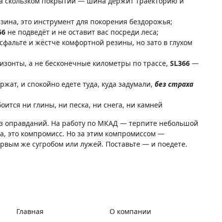
 на скользком покрытии — шина держит траекторию и
зина, это инструмент для покорения бездорожья;
66
не подведёт и не оставит вас посреди леса;
сфальте и жёстче комфортной резины, но зато в глухом
изонты, а не бесконечные километры по трассе,
SL366
—
жат, и спокойно едете туда, куда задумали,
без страха
ится ни глины, ни песка, ни снега, ни камней
з оправданий. На работу по МКАД — терпите небольшой
Да, это компромисс. Но за этим компромиссом —
ервым же сугробом или лужей. Поставьте — и поедете.
Главная
О компании