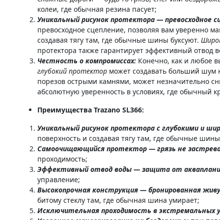
колеи, где обычная резина пасует;
Уникальный рисунок протектора — превосходное с
превосходное сцепление, позволяя вам уверенно м
создавая тягу там, где обычные шины буксуют.
Широк
протектора также гарантирует эффективный отвод в
Честность о компромиссах:
Конечно, как и любое 
глубокий протектор
может создавать больший шум н
порезов острыми камнями, может незначительно сн
абсолютную уверенность в условиях, где обычный кр
Преимущества Trazano SL366:
Уникальный рисунок протектора с глубокими и широ
поверхность и создавая тягу там, где обычные шин
Самоочищающийся протектор — грязь не застрев
проходимость;
Эффективный отвод воды — защита от акваплани
управление;
Высокопрочная конструкция — бронированная живу
битому стеклу там, где обычная шина умирает;
Исключительная проходимость в экстремальных у