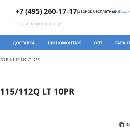
+7 (495) 260-17-17
(Звонок бесплатный)
Графи
ДОСТАВКА
ШИНОМОНТАЖ
ОПТ
ГАРАН
модели Trazano SL366
5/75 R16 115/112Q LT 10PR
115/112Q LT 10PR
ар