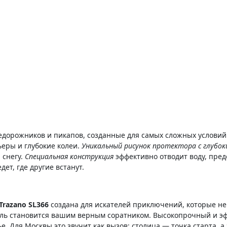
едорожников и пикапов, созданные для самых сложных условий 
ьеры и глубокие колеи.
Уникальный рисунок протектора с глубо
 снегу.
Специальная конструкция
эффективно отводит воду, пред
дет, где другие встанут.
Trazano SL366
создана для искателей приключений, которые не 
дель становится вашим верным соратником. Высокопрочный и 
е. Для Москвы это звучит как вызов: столица — точка старта, 