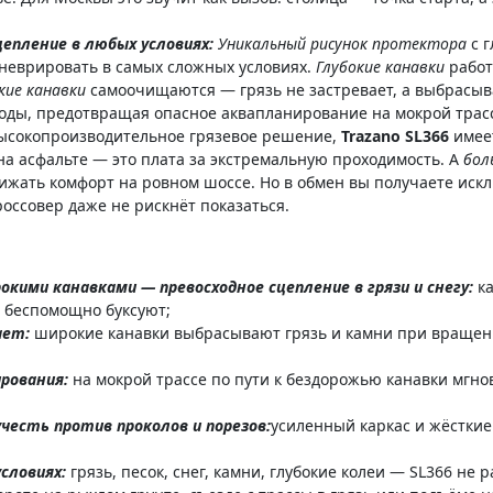
цепление в любых условиях:
Уникальный рисунок протектора
с г
аневрировать в самых сложных условиях.
Глубокие канавки
работа
ие канавки
самоочищаются — грязь не застревает, а выбрасыв
оды, предотвращая опасное аквапланирование на мокрой трас
высокопроизводительное грязевое решение,
Trazano SL366
имее
а асфальте — это плата за экстремальную проходимость. А
бол
ижать комфорт на ровном шоссе. Но в обмен вы получаете ис
оссовер даже не рискнёт показаться.
кими канавками — превосходное сцепление в грязи и снегу:
к
ы беспомощно буксуют;
ает:
широкие канавки выбрасывают грязь и камни при вращении
рования:
на мокрой трассе по пути к бездорожью канавки мгно
честь против проколов и порезов:
усиленный каркас и жёсткие
словиях:
грязь, песок, снег, камни, глубокие колеи — SL366 не