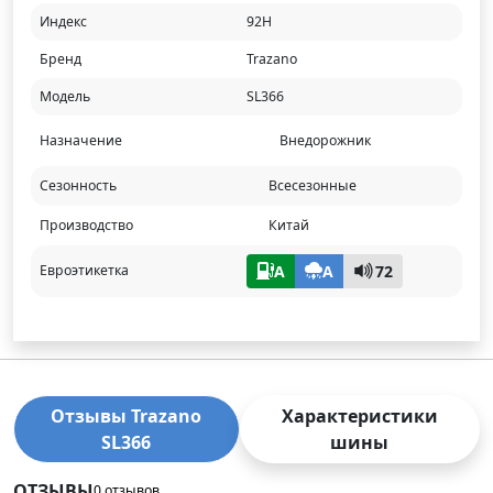
Индекс
92H
Бренд
Trazano
Модель
SL366
Назначение
Внедорожник
Сезонность
Всесезонные
Производство
Китай
A
A
72
Евроэтикетка
Отзывы Trazano
Характеристики
SL366
шины
ОТЗЫВЫ
0 отзывов