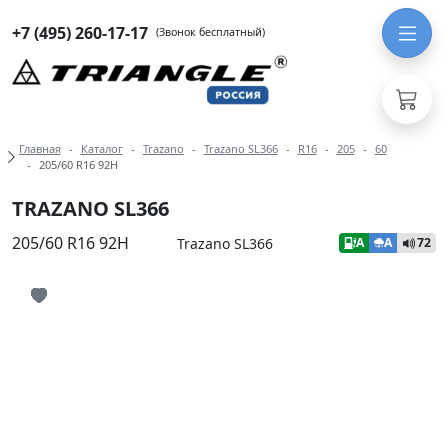
+7 (495) 260-17-17
(Звонок бесплатный)
Навигация по разделам модели Tra
Главная
Каталог
Trazano
Trazano SL366
R16
205
60
205/60 R16 92H
TRAZANO SL366
205/60 R16 92H
Trazano SL366
A
A
72
Иконка добавления в избранное
Иконка добавления в избранное
Иконка добавления в избранное
Иконка добавления в избранное
Иконка добавления в избранное
Иконка добавления в избранное
Иконка добавления в избранное