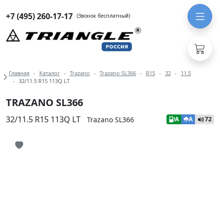
+7 (495) 260-17-17
(Звонок бесплатный)
Навигация по разделам модели Tra
Главная
Каталог
Trazano
Trazano SL366
R15
32
11.5
32/11.5 R15 113Q LT
TRAZANO SL366
32/11.5 R15 113Q LT
Trazano SL366
A
A
72
Иконка добавления в избранное
Иконка добавления в избранное
Иконка добавления в избранное
Иконка добавления в избранное
Иконка добавления в избранное
Иконка добавления в избранное
Иконка добавления в избранное