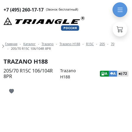
+7 (495) 260-17-17
(Звонок бесплатный)
Навигация по разделам модели Tra
Главная
Каталог
Trazano
Trazano H188
R15C
205
70
205/70 R15C 106/104R 8PR
TRAZANO H188
205/70 R15C 106/104R
Trazano
A
A
72
8PR
H188
Иконка добавления в избранное
Иконка добавления в избранное
Иконка добавления в избранное