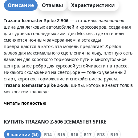
Описание
Отзывы
Характеристики
Trazano Icemaster Spike Z-506
— это
зимняя шипованная
шина для легковых автомобилей и кроссоверов, созданная
для суровых гололёдных зим. Для Москвы, где оттепели
сменяются ночным замерзанием, а эстакады
превращаются в каток, эта модель предлагает
8 рядов
шипов
для максимального сцепления на льду, плотную сеть
ламелей для короткого тормозного пути и многоугольное
центральное ребро для курсовой устойчивости на трассе.
Никакого скольжения на светофоре — только уверенный
старт, короткое торможение и спокойствие за рулём.
Trazano Icemaster Spike Z-506:
шипы, которые знают толк в
московском гололёде.
Читать полностью
КУПИТЬ TRAZANO Z-506 ICEMASTER SPIKE
В наличии
R14
R15
R16
R17
R18
R19
(34)