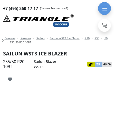
+7 (495) 260-17-17
(Звонок бесплатный)
Навигация по разделам модели Sail
Главная
Каталог
Sailun
Sailun WST3 Ice Blazer
R20
255
50
255/50 R20 109T
SAILUN WST3 ICE BLAZER
255/50 R20
Sailun Blazer
C
E
74
109T
WST3
Иконка добавления в избранное
Иконка добавления в избранное
Иконка добавления в избранное
Иконка добавления в избранное
Иконка добавления в избранное
Иконка добавления в избранное