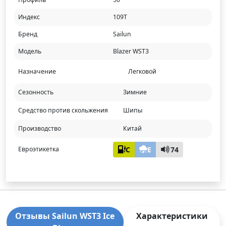
Индекс
109T
Бренд
Sailun
Модель
Blazer WST3
Назначение
Легковой
Сезонность
Зимние
Средство против скольжения
Шипы
Производство
Китай
C
E
74
Евроэтикетка
Отзывы Sailun WST3 Ice
Характеристики