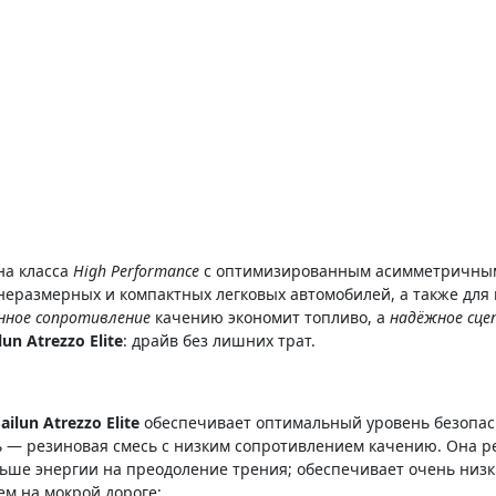
на класса
High Performance
с оптимизированным асимметричным 
неразмерных и компактных легковых автомобилей, а также для
нное сопротивление
качению экономит топливо, а
надёжное сце
lun Atrezzo Elite
: драйв без лишних трат.
ailun Atrezzo Elite
обеспечивает оптимальный уровень безопас
 — резиновая смесь с низким сопротивлением качению. Она ре
ьше энергии на преодоление трения; обеспечивает очень низ
ем на мокрой дороге;