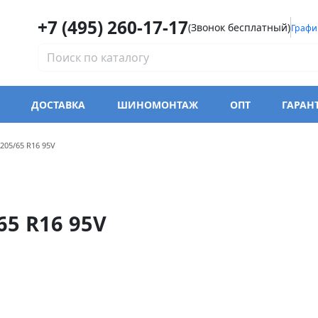
+7 (495) 260-17-17
(Звонок бесплатный)
Графи
ДОСТАВКА
ШИНОМОНТАЖ
ОПТ
ГАРАН
одели Sailun Atrezzo Elite
205/65 R16 95V
65 R16 95V