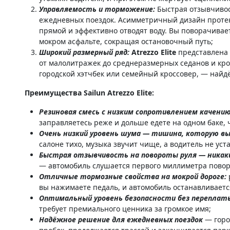
Управляемость и торможение:
Быстрая отзывчивос
ежедневных поездок. Асимметричный дизайн протек
прямой и эффективно отводят воду. Вы поворачивает
мокром асфальте, сокращая остановочный путь;
Широкий размерный ряд:
Atrezzo Elite
представлена 
от малолитражек до среднеразмерных седанов и кро
городской хэтчбек или семейный кроссовер, — найд
Преимущества Sailun Atrezzo Elite:
Резиновая смесь с низким сопротивлением качени
заправляетесь реже и дольше едете на одном баке, 
Очень низкий уровень шума — тишина, которую в
салоне тихо, музыка звучит чище, а водитель не уст
Быстрая отзывчивость на повороты руля — никаки
— автомобиль слушается первого миллиметра повор
Отличные тормозные свойства на мокрой дороге:
вы нажимаете педаль, и автомобиль останавливается
Оптимальный уровень безопасности без переплат
требует премиального ценника за громкое имя;
Надёжное решение для ежедневных поездок
— горо