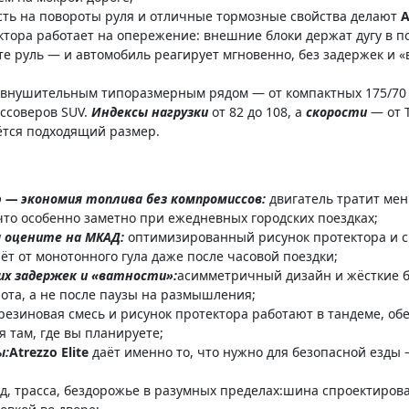
ть на повороты руля и отличные тормозные свойства делают
A
тора работает на опережение: внешние блоки держат дугу в п
е руль — и автомобиль реагирует мгновенно, без задержек и «
внушительным типоразмерным рядом — от компактных 175/70 R
ссоверов SUV.
Индексы нагрузки
от 82 до 108, а
скорости
— от 
ётся подходящий размер.
ю — экономия топлива без компромиссов:
двигатель тратит ме
что особенно заметно при ежедневных городских поездках;
ы оцените на МКАД:
оптимизированный рисунок протектора и с
аёт от монотонного гула даже после часовой поездки;
х задержек и «ватности»:
асимметричный дизайн и жёсткие б
ота, а не после паузы на размышления;
резиновая смесь и рисунок протектора работают в тандеме, о
 там, где вы планируете;
ы:
Atrezzo Elite
даёт именно то, что нужно для безопасной езды
д, трасса, бездорожье в разумных пределах:шина спроектирова